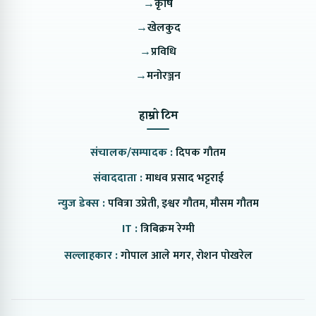
→
कृषि
→
खेलकुद
→
प्रविधि
→
मनोरञ्जन
हाम्रो टिम
संचालक/सम्पादक :
दिपक गौतम
संवाददाता :
माधव प्रसाद भट्टराई
न्युज डेक्स :
पवित्रा उप्रेती, इश्वर गौतम, मौसम गौतम
IT :
त्रिबिक्रम रेग्मी
सल्लाहकार :
गोपाल आले मगर, रोशन पोखरेल