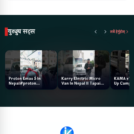
युट्युब सट्स
सबै हेर्नुहोस्
Proton Emas 5 In
Karry Electric Micro
KAMA eV F
Nepal#proton
Van In Nepal II Tapaiko
Up Camp
#protonemas5#protonnepal#evcarnepal
Bazar II Jankari
@ProtonNepal
Kendra