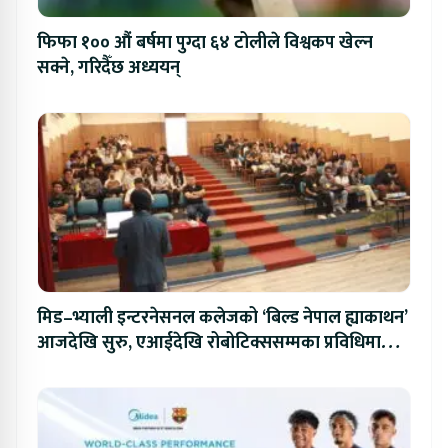
फिफा १०० औं बर्षमा पुग्दा ६४ टोलीले विश्वकप खेल्न
सक्ने, गरिदैँछ अध्ययन्
मिड–भ्याली इन्टरनेसनल कलेजको ‘बिल्ड नेपाल ह्याकाथन’
आजदेखि सुरु, एआईदेखि रोबोटिक्ससम्मका प्रविधिमा
प्रतिस्पर्धा