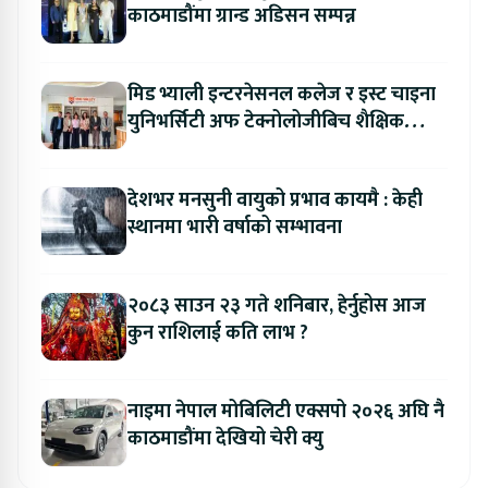
काठमाडौंमा ग्रान्ड अडिसन सम्पन्न
मिड भ्याली इन्टरनेसनल कलेज र इस्ट चाइना
युनिभर्सिटी अफ टेक्नोलोजीबिच शैक्षिक
सहकार्य विस्तार
देशभर मनसुनी वायुको प्रभाव कायमै : केही
स्थानमा भारी वर्षाको सम्भावना
२०८३ साउन २३ गते शनिबार, हेर्नुहोस आज
कुन राशिलाई कति लाभ ?
नाइमा नेपाल मोबिलिटी एक्सपो २०२६ अघि नै
काठमाडौंमा देखियो चेरी क्यु