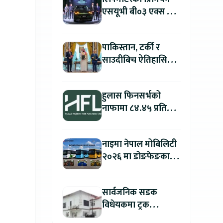
एसयूभी बी०३ एक्स प्रो
म्याक्स नेपालमा
सार्वजनिक : पहिलो १००
पाकिस्तान, टर्की र
ग्राहकलाई रु. ४४.९९
साउदीबिच ऐतिहासिक
लाखको विशेष अफर
रक्षा सम्झौता
हुलास फिनसर्भको
नाफामा ८४.४५ प्रतिशत
वृद्धि
नाइमा नेपाल मोबिलिटी
२०२६ मा डोङफेङका
विद्युतीय बस सार्वजनिक
हुने : अटो एक्स्पोमा
सार्वजनिक सडक
बुकिङ गर्दा विशेष छुट
विधेयकमा ट्रक
व्यवसायी महासंघको