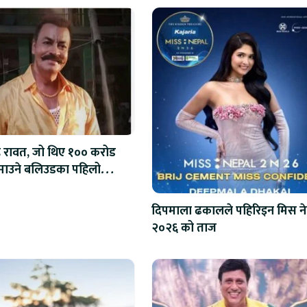
ंह रावत, जो थिए १०० करोड
कमाउने बलिउडका पहिलो
क
दिपमाला ढकालले पहिरिइन मिस न
२०२६ को ताज