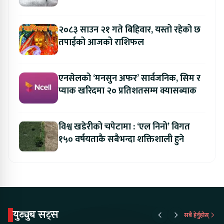
२०८३ साउन २१ गते बिहिवार, यस्तो रहेको छ
तपाईको आजको राशिफल
एनसेलको ‘मनसुन अफर’ सार्वजनिक, सिम र
प्याक खरिदमा २० प्रतिशतसम्म क्यासब्याक
विश्व खडेरीको चपेटामा : ‘एल निनो’ विगत
१५० वर्षयताकै सबैभन्दा शक्तिशाली हुने
युट्युब सट्स
सबै हेर्नुहोस्