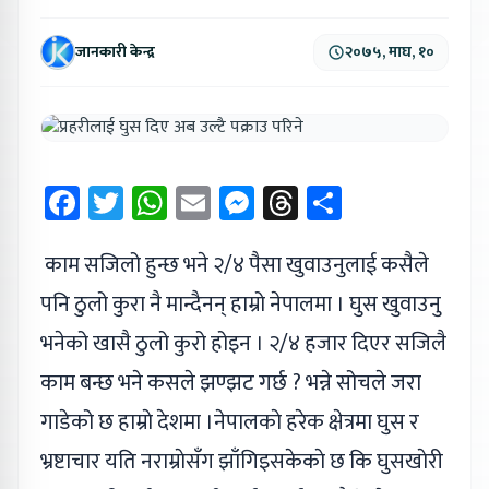
जानकारी केन्द्र
२०७५, माघ, १०
Facebook
Twitter
WhatsApp
Email
Messenger
Threads
Share
काम सजिलो हुन्छ भने २/४ पैसा खुवाउनुलाई कसैले
पनि ठुलो कुरा नै मान्दैनन् हाम्रो नेपालमा । घुस खुवाउनु
भनेको खासै ठुलो कुरो होइन । २/४ हजार दिएर सजिलै
काम बन्छ भने कसले झण्झट गर्छ ? भन्ने सोचले जरा
गाडेको छ हाम्राे देशमा ।नेपालकाे हरेक क्षेत्रमा घुस र
भ्रष्टाचार यति नराम्राेसँग झाँगिइसकेकाे छ कि घुसखाेरी