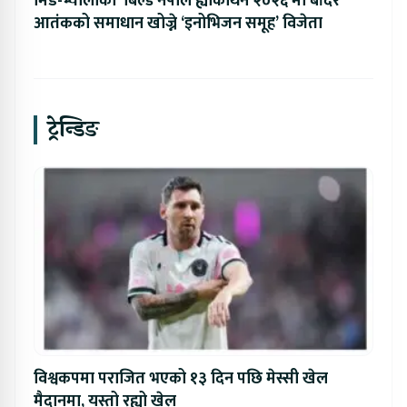
मिड-भ्यालीको ‘बिल्ड नेपाल ह्याकाथन २०२६’मा बाँदर
आतंकको समाधान खोज्ने ‘इनोभिजन समूह’ विजेता
ट्रेन्डिङ
विश्वकपमा पराजित भएको १३ दिन पछि मेस्सी खेल
मैदानमा, यस्तो रह्यो खेल