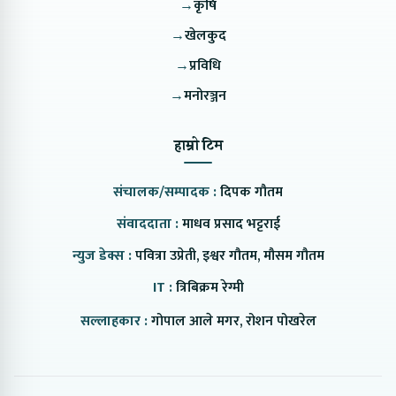
→
कृषि
→
खेलकुद
→
प्रविधि
→
मनोरञ्जन
हाम्रो टिम
संचालक/सम्पादक :
दिपक गौतम
संवाददाता :
माधव प्रसाद भट्टराई
न्युज डेक्स :
पवित्रा उप्रेती, इश्वर गौतम, मौसम गौतम
IT :
त्रिबिक्रम रेग्मी
सल्लाहकार :
गोपाल आले मगर, रोशन पोखरेल