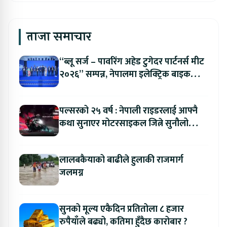
ताजा समाचार
“ब्लू सर्ज – पावरिंग अहेड टुगेदर पार्टनर्स मीट
२०२६” सम्पन्न, नेपालमा इलेक्ट्रिक बाइक
ल्याउने यामाहाको घोषणा
पल्सरको २५ वर्ष : नेपाली राइडरलाई आफ्नै
कथा सुनाएर मोटरसाइकल जित्ने सुनौलो
अवसर
लालबकैयाको बाढीले हुलाकी राजमार्ग
जलमग्न
सुनको मूल्य एकैदिन प्रतितोला ८ हजार
रुपैयाँले बढ्यो, कतिमा हुँदैछ कारोबार ?