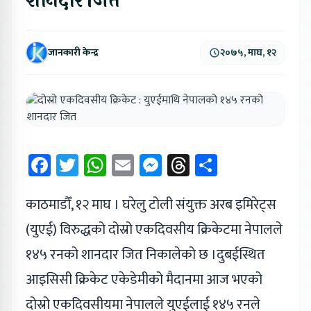
शानदार जित
जानकारी केन्द्र
२०७५, माघ, १२
Facebook
Twitter
WhatsApp
Email
Messenger
Threads
Share
काठमाडौँ, १२ माघ । घरेलु टोली संयुक्त अरब इमिरेट्स
(युएई) विरुद्धको दोस्रो एकदिवसीय क्रिकेटमा नेपालले
१४५ रनको शानदार जित निकालेको छ ।दुबईस्थित
आइसिसी क्रिकेट एकेडेमीको मैदानमा आज भएको
दोस्रो एकदिवसीयमा नेपालले युएईलाई १४५ रनले