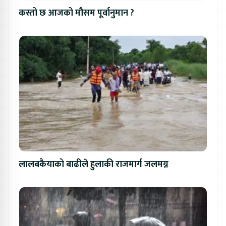
कस्तो छ आजको मौसम पूर्वानुमान ?
लालबकैयाको बाढीले हुलाकी राजमार्ग जलमग्न