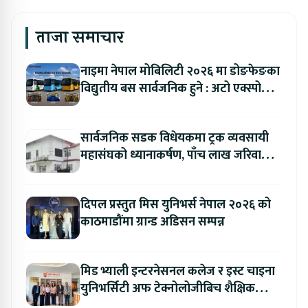
ताजा समाचार
नाइमा नेपाल मोबिलिटी २०२६ मा डोङफेङका
विद्युतीय बस सार्वजनिक हुने : अटो एक्स्पोमा
बुकिङ गर्दा विशेष छुट
सार्वजनिक सडक विधेयकमा ट्रक व्यवसायी
महासंघको ध्यानाकर्षण, पाँच लाख जरिवाना
संशोधन गर्न माग
दिपल प्रस्तुत मिस युनिभर्स नेपाल २०२६ को
काठमाडौंमा ग्रान्ड अडिसन सम्पन्न
मिड भ्याली इन्टरनेसनल कलेज र इस्ट चाइना
युनिभर्सिटी अफ टेक्नोलोजीबिच शैक्षिक
सहकार्य विस्तार