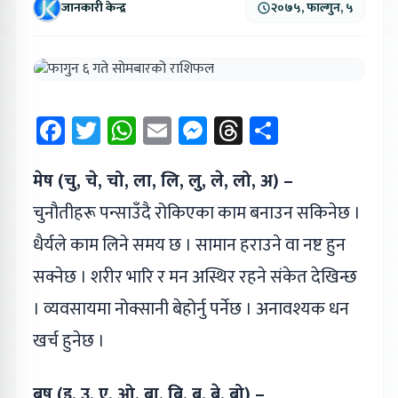
जानकारी केन्द्र
२०७५, फाल्गुन, ५
Facebook
Twitter
WhatsApp
Email
Messenger
Threads
Share
मेष (चु, चे, चो, ला, लि, लु, ले, लो, अ) –
चुनौतीहरू पन्साउँदै रोकिएका काम बनाउन सकिनेछ ।
धैर्यले काम लिने समय छ । सामान हराउने वा नष्ट हुन
सक्नेछ । शरीर भारि र मन अस्थिर रहने संकेत देखिन्छ
। व्यवसायमा नोक्सानी बेहोर्नु पर्नेछ । अनावश्यक धन
खर्च हुनेछ ।
बृष (इ, उ, ए, ओ, बा, बि, बु, बे, बो) –