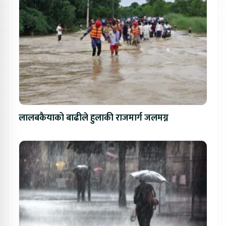
लालबकैयाको बाढीले हुलाकी राजमार्ग जलमग्न