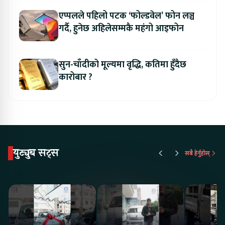
एप्पलले पहिलो पटक ‘फोल्डवेल’ फोन लञ्च
गर्दै, हुनेछ अहिलेसम्मकै महंगो आइफोन
सुन-चाँदीको मूल्यमा वृद्धि, कतिमा हुँदैछ
कारोबार ?
युट्युब सट्स
सबै हेर्नुहोस्