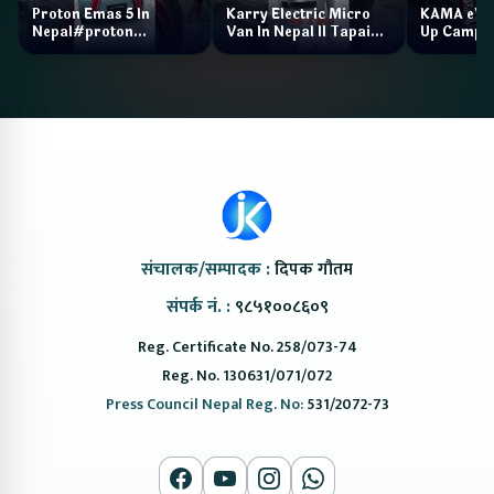
Proton Emas 5 In
Karry Electric Micro
KAMA eV F
Nepal#proton
Van In Nepal II Tapaiko
Up Camp
#protonemas5#protonnepal#evcarnepal
Bazar II Jankari
@ProtonNepal
Kendra
संचालक/सम्पादक :
दिपक गौतम
संपर्क नं. :
९८५१००८६०९
Reg. Certificate No. 258/073-74
Reg. No. 130631/071/072
Press Council Nepal Reg. No:
531/2072-73