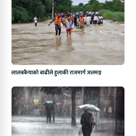
लालबकैयाको बाढीले हुलाकी राजमार्ग जलमग्न