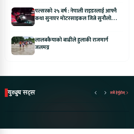
पल्सरको २५ वर्ष : नेपाली राइडरलाई आफ्नै
कथा सुनाएर मोटरसाइकल जित्ने सुनौलो
अवसर
लालबकैयाको बाढीले हुलाकी राजमार्ग
जलमग्न
युट्युब सट्स
सबै हेर्नुहोस्
Proton Emas 5 In
Karry Electric Micro
KAMA eV F
Nepal#proton
Van In Nepal II Tapaiko
Up Camp
#protonemas5#protonnepal#evcarnepal
Bazar II Jankari
@ProtonNepal
Kendra