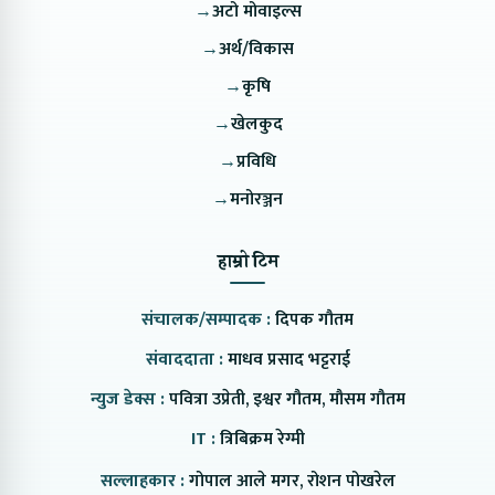
→
अटो मोवाइल्स
→
अर्थ/विकास
→
कृषि
→
खेलकुद
→
प्रविधि
→
मनोरञ्जन
हाम्रो टिम
संचालक/सम्पादक :
दिपक गौतम
संवाददाता :
माधव प्रसाद भट्टराई
न्युज डेक्स :
पवित्रा उप्रेती, इश्वर गौतम, मौसम गौतम
IT :
त्रिबिक्रम रेग्मी
सल्लाहकार :
गोपाल आले मगर, रोशन पोखरेल