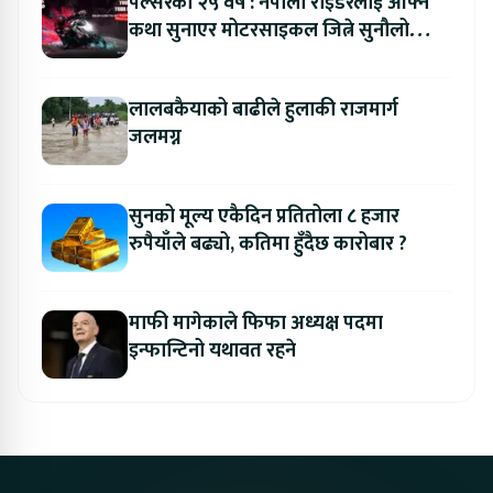
पल्सरको २५ वर्ष : नेपाली राइडरलाई आफ्नै
कथा सुनाएर मोटरसाइकल जित्ने सुनौलो
अवसर
लालबकैयाको बाढीले हुलाकी राजमार्ग
जलमग्न
सुनको मूल्य एकैदिन प्रतितोला ८ हजार
रुपैयाँले बढ्यो, कतिमा हुँदैछ कारोबार ?
माफी मागेकाले फिफा अध्यक्ष पदमा
इन्फान्टिनो यथावत रहने