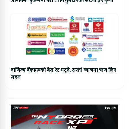
जापानमा भुकम्पमा परी ज्यान गुमाउनेको संख्या ३५ पुग्यो
वाणिज्य बैंकहरूको बेस रेट घट्दै, सस्तो ब्याजमा ऋण लिन
सहज