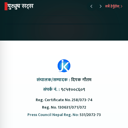
युट्युब सट्स
सबै हेर्नुहोस्
Proton Emas 5 In
Karry Electric Micro
KAMA eV F
Nepal#proton
Van In Nepal II Tapaiko
Up Camp
#protonemas5#protonnepal#evcarnepal
Bazar II Jankari
@ProtonNepal
Kendra
संचालक/सम्पादक :
दिपक गौतम
संपर्क नं. :
९८५१००८६०९
Reg. Certificate No. 258/073-74
Reg. No. 130631/071/072
Press Council Nepal Reg. No:
531/2072-73