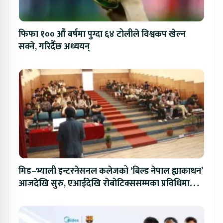
फिफा १०० औं बर्षमा पुग्दा ६४ टोलीले विश्वकप खेल्न
सक्ने, गरिदैँछ अध्ययन्
मिड–भ्याली इन्टरनेसनल कलेजको ‘बिल्ड नेपाल ह्याकाथन’
आजदेखि सुरु, एआईदेखि रोबोटिक्ससम्मका प्रविधिमा
प्रतिस्पर्धा