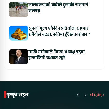
लालबकैयाको बाढीले हुलाकी राजमार्ग
जलमग्न
सुनको मूल्य एकैदिन प्रतितोला ८ हजार
रुपैयाँले बढ्यो, कतिमा हुँदैछ कारोबार ?
माफी मागेकाले फिफा अध्यक्ष पदमा
इन्फान्टिनो यथावत रहने
युट्युब सट्स
सबै हेर्नुहोस्