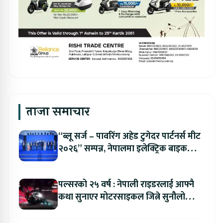
ताजा समाचार
“ब्लू सर्ज – पावरिंग अहेड टुगेदर पार्टनर्स मीट
२०२६” सम्पन्न, नेपालमा इलेक्ट्रिक बाइक
ल्याउने यामाहाको घोषणा
पल्सरको २५ वर्ष : नेपाली राइडरलाई आफ्नै
कथा सुनाएर मोटरसाइकल जित्ने सुनौलो
अवसर