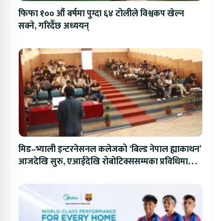
फिफा १०० औं बर्षमा पुग्दा ६४ टोलीले विश्वकप खेल्न
सक्ने, गरिदैँछ अध्ययन्
मिड–भ्याली इन्टरनेसनल कलेजको ‘बिल्ड नेपाल ह्याकाथन’
आजदेखि सुरु, एआईदेखि रोबोटिक्ससम्मका प्रविधिमा
प्रतिस्पर्धा