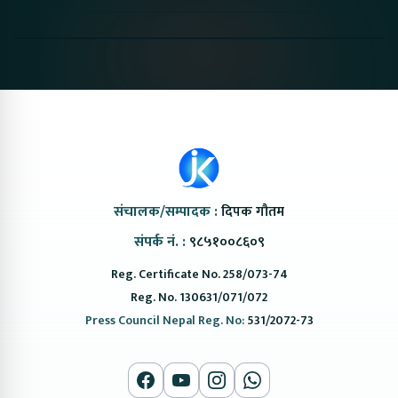
Proton Emas 5 In
Karry Electric Micro
KAMA eV F
Nepal#proton
Van In Nepal II Tapaiko
Up Camp
#protonemas5#protonnepal#evcarnepal
Bazar II Jankari
@ProtonNepal
Kendra
संचालक/सम्पादक :
दिपक गौतम
संपर्क नं. :
९८५१००८६०९
Reg. Certificate No. 258/073-74
Reg. No. 130631/071/072
Press Council Nepal Reg. No:
531/2072-73