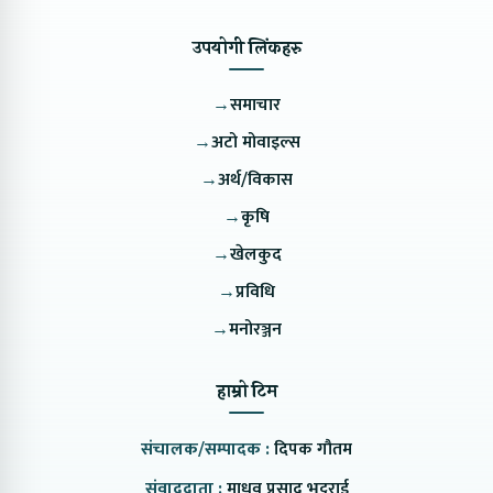
उपयोगी लिंकहरु
→
समाचार
→
अटो मोवाइल्स
→
अर्थ/विकास
→
कृषि
→
खेलकुद
→
प्रविधि
→
मनोरञ्जन
हाम्रो टिम
संचालक/सम्पादक :
दिपक गौतम
संवाददाता :
माधव प्रसाद भट्टराई