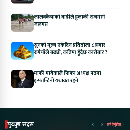
अवसर
लालबकैयाको बाढीले हुलाकी राजमार्ग
जलमग्न
सुनको मूल्य एकैदिन प्रतितोला ८ हजार
रुपैयाँले बढ्यो, कतिमा हुँदैछ कारोबार ?
माफी मागेकाले फिफा अध्यक्ष पदमा
इन्फान्टिनो यथावत रहने
युट्युब सट्स
सबै हेर्नुहोस्