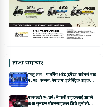
ताजा समाचार
“ब्लू सर्ज – पावरिंग अहेड टुगेदर पार्टनर्स मीट
२०२६” सम्पन्न, नेपालमा इलेक्ट्रिक बाइक
ल्याउने यामाहाको घोषणा
पल्सरको २५ वर्ष : नेपाली राइडरलाई आफ्नै
कथा सुनाएर मोटरसाइकल जित्ने सुनौलो