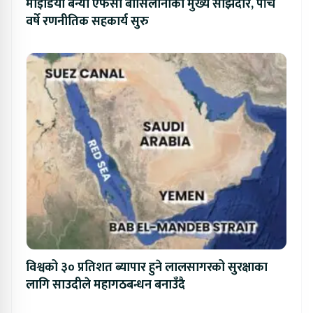
माइडिया बन्यो एफसी बार्सिलोनाको मुख्य साझेदार, पाँच
वर्षे रणनीतिक सहकार्य सुरु
विश्वको ३० प्रतिशत ब्यापार हुने लालसागरको सुरक्षाका
लागि साउदीले महागठबन्धन बनाउँदै