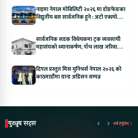
नाइमा नेपाल मोबिलिटी २०२६ मा डोङफेङका
विद्युतीय बस सार्वजनिक हुने : अटो एक्स्पोमा
बुकिङ गर्दा विशेष छुट
सार्वजनिक सडक विधेयकमा ट्रक व्यवसायी
महासंघको ध्यानाकर्षण, पाँच लाख जरिवाना
संशोधन गर्न माग
दिपल प्रस्तुत मिस युनिभर्स नेपाल २०२६ को
काठमाडौंमा ग्रान्ड अडिसन सम्पन्न
युट्युब सट्स
सबै हेर्नुहोस्
Proton Emas 5 In
Karry Electric Micro
KAMA eV F
Nepal#proton
Van In Nepal II Tapaiko
Up Camp