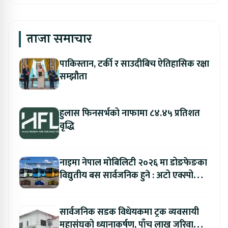
ताजा समाचार
पाकिस्तान, टर्की र साउदीबिच ऐतिहासिक रक्षा
सम्झौता
हुलास फिनसर्भको नाफामा ८४.४५ प्रतिशत
वृद्धि
नाइमा नेपाल मोबिलिटी २०२६ मा डोङफेङका
विद्युतीय बस सार्वजनिक हुने : अटो एक्स्पोमा
बुकिङ गर्दा विशेष छुट
सार्वजनिक सडक विधेयकमा ट्रक व्यवसायी
महासंघको ध्यानाकर्षण, पाँच लाख जरिवाना