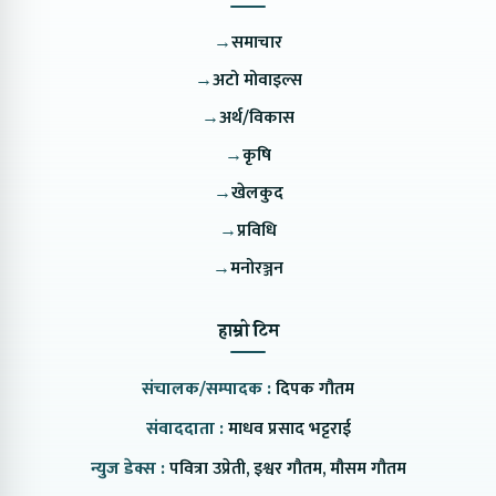
→
समाचार
→
अटो मोवाइल्स
→
अर्थ/विकास
→
कृषि
→
खेलकुद
→
प्रविधि
→
मनोरञ्जन
हाम्रो टिम
संचालक/सम्पादक :
दिपक गौतम
संवाददाता :
माधव प्रसाद भट्टराई
न्युज डेक्स :
पवित्रा उप्रेती, इश्वर गौतम, मौसम गौतम