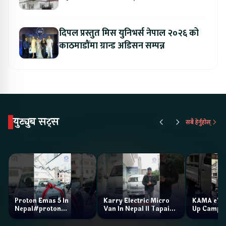
संशोधन गर्न माग
दिपल प्रस्तुत मिस युनिभर्स नेपाल २०२६ को
काठमाडौंमा ग्रान्ड अडिसन सम्पन्न
युट्युब सट्स
सबै हेर्नुहोस्
Proton Emas 5 In
Karry Electric Micro
KAMA eV F
Nepal#proton
Van In Nepal II Tapaiko
Up Camp
#protonemas5#protonnepal#evcarnepal
Bazar II Jankari
@ProtonNepal
Kendra