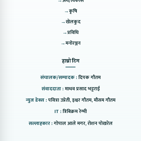
→
अर्थ/विकास
→
कृषि
→
खेलकुद
→
प्रविधि
→
मनोरञ्जन
हाम्रो टिम
संचालक/सम्पादक :
दिपक गौतम
संवाददाता :
माधव प्रसाद भट्टराई
न्युज डेक्स :
पवित्रा उप्रेती, इश्वर गौतम, मौसम गौतम
IT :
त्रिबिक्रम रेग्मी
सल्लाहकार :
गोपाल आले मगर, रोशन पोखरेल