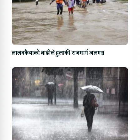
लालबकैयाको बाढीले हुलाकी राजमार्ग जलमग्न