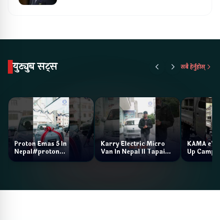
युट्युब सट्स
सबै हेर्नुहोस्
Proton Emas 5 In
Karry Electric Micro
KAMA eV F
Nepal#proton
Van In Nepal II Tapaiko
Up Camp
#protonemas5#protonnepal#evcarnepal
Bazar II Jankari
@ProtonNepal
Kendra