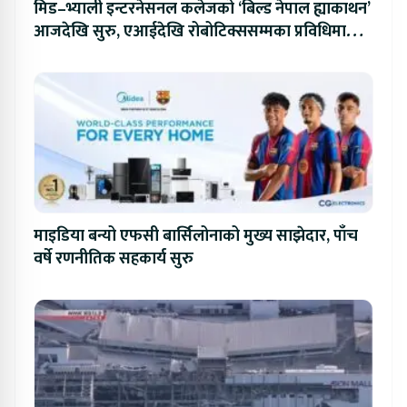
मिड–भ्याली इन्टरनेसनल कलेजको ‘बिल्ड नेपाल ह्याकाथन’
आजदेखि सुरु, एआईदेखि रोबोटिक्ससम्मका प्रविधिमा
प्रतिस्पर्धा
माइडिया बन्यो एफसी बार्सिलोनाको मुख्य साझेदार, पाँच
वर्षे रणनीतिक सहकार्य सुरु