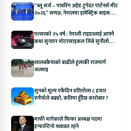
“ब्लू सर्ज – पावरिंग अहेड टुगेदर पार्टनर्स मीट
२०२६” सम्पन्न, नेपालमा इलेक्ट्रिक बाइक
ल्याउने यामाहाको घोषणा
पल्सरको २५ वर्ष : नेपाली राइडरलाई आफ्नै
कथा सुनाएर मोटरसाइकल जित्ने सुनौलो
अवसर
लालबकैयाको बाढीले हुलाकी राजमार्ग
जलमग्न
सुनको मूल्य एकैदिन प्रतितोला ८ हजार
रुपैयाँले बढ्यो, कतिमा हुँदैछ कारोबार ?
माफी मागेकाले फिफा अध्यक्ष पदमा
इन्फान्टिनो यथावत रहने