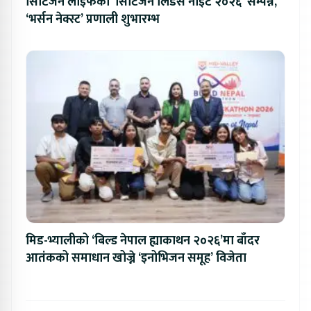
सिटिजन लाइफको ‘सिटिजन लिडर्स नाइट २०२६’ सम्पन्न,
‘भर्सन नेक्स्ट’ प्रणाली शुभारम्भ
मिड-भ्यालीको ‘बिल्ड नेपाल ह्याकाथन २०२६’मा बाँदर
आतंकको समाधान खोज्ने ‘इनोभिजन समूह’ विजेता