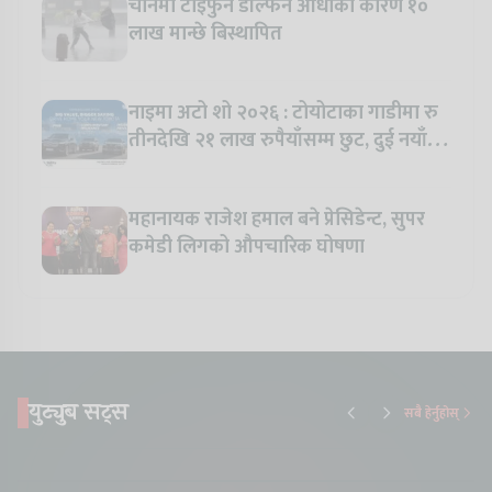
चीनमा टाइफुन डल्फिन आँधीका कारण १०
लाख मान्छे बिस्थापित
नाइमा अटो शो २०२६ : टोयोटाका गाडीमा रु
तीनदेखि २१ लाख रुपैयाँसम्म छुट, दुई नयाँ
मोडल सार्वजनिक हुँदै
महानायक राजेश हमाल बने प्रेसिडेन्ट, सुपर
कमेडी लिगको औपचारिक घोषणा
युट्युब सट्स
सबै हेर्नुहोस्
Something New is
Proton Emas 5 In
Karry Elec
Coming to Nepal this
Nepal#proton
Van In Nep
NAIMA Mobility Expo
#protonemas5#protonnepal#evcarn
Bazar II J