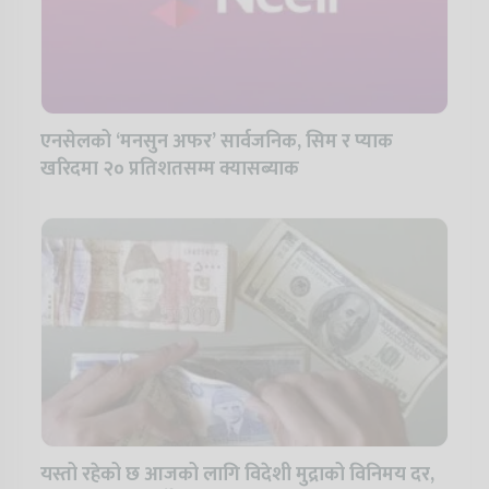
एनसेलको ‘मनसुन अफर’ सार्वजनिक, सिम र प्याक
खरिदमा २० प्रतिशतसम्म क्यासब्याक
यस्तो रहेको छ आजको लागि विदेशी मुद्राको विनिमय दर,