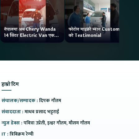
नेपालमा अब Chery Wanda
फोटोन माइक्रो भ्यान Customer
ने
14 सिटर Electric Van एक
को Testimonial
Wa
Charge मा दिन्छ 300KM
भ्य
Range
हाम्रो टिम
संचालक/सम्पादक :
दिपक गौतम
संवाददाता :
माधव प्रसाद भट्टराई
न्युज डेक्स :
पवित्रा उप्रेती, इश्वर गौतम, मौसम गौतम
IT :
त्रिबिक्रम रेग्मी