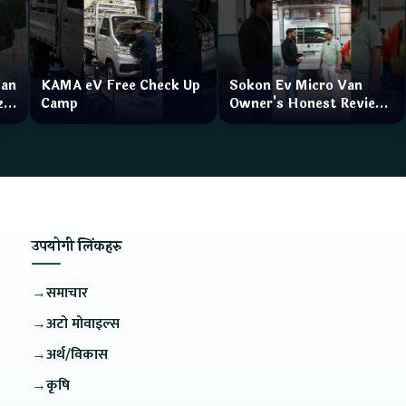
Van
KAMA eV Free Check Up
Sokon Ev Micro Van
zar
Camp
Owner's Honest Review
How is the service?
उपयोगी लिंकहरु
→
समाचार
→
अटो मोवाइल्स
→
अर्थ/विकास
→
कृषि