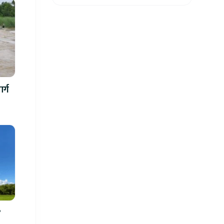
ध्यानाकर्षण, पाँच लाख
जरिवाना संशोधन गर्न
माग
र्ग
?