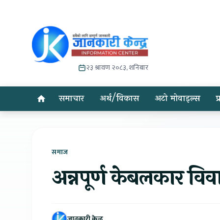
२३ श्रावण २०८३, शनिबार
समाचार
अर्थ/विकास
अटो मोवाइल्स
प
समाज
अन्नपूर्ण केबलकार विव
जानकारी केन्द्र