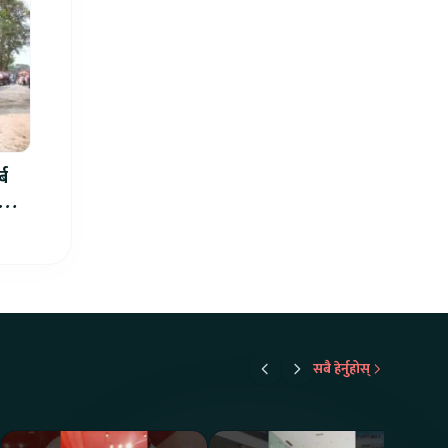
्ब
ार्थ
सबै हेर्नुहोस्