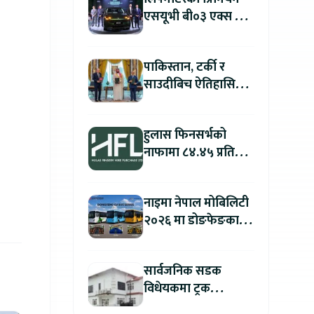
एसयूभी बी०३ एक्स प्रो
म्याक्स नेपालमा
सार्वजनिक : पहिलो १००
पाकिस्तान, टर्की र
ग्राहकलाई रु. ४४.९९
साउदीबिच ऐतिहासिक
लाखको विशेष अफर
रक्षा सम्झौता
हुलास फिनसर्भको
नाफामा ८४.४५ प्रतिशत
वृद्धि
नाइमा नेपाल मोबिलिटी
२०२६ मा डोङफेङका
विद्युतीय बस सार्वजनिक
हुने : अटो एक्स्पोमा
सार्वजनिक सडक
बुकिङ गर्दा विशेष छुट
विधेयकमा ट्रक
व्यवसायी महासंघको