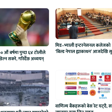
मिड–भ्याली इन्टरनेसनल कलेजको
‘बिल्ड नेपाल ह्याकाथन’ आजदेखि सु
 औं बर्षमा पुग्दा ६४ टोलीले
एआईदेखि रोबोटिक्ससम्मका प्रविध
ेल्न सक्ने, गरिदैँछ अध्ययन्
प्रतिस्पर्धा
वाणिज्य बैंकहरूको बेस रेट घट्दै, स