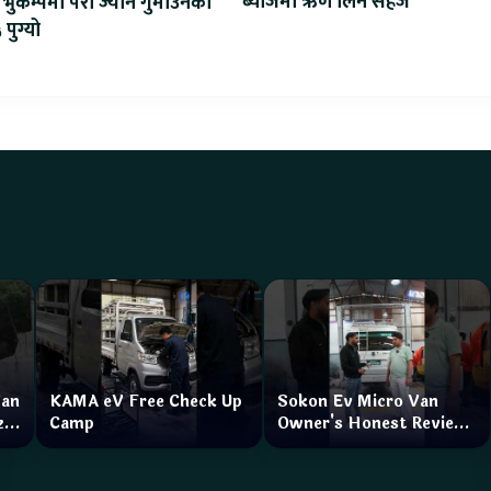
ब्याजमा ऋण लिन सहज
भुकम्पमा परी ज्यान गुमाउनेको
 पुग्यो
Van
KAMA eV Free Check Up
Sokon Ev Micro Van
zar
Camp
Owner's Honest Review
How is the service?