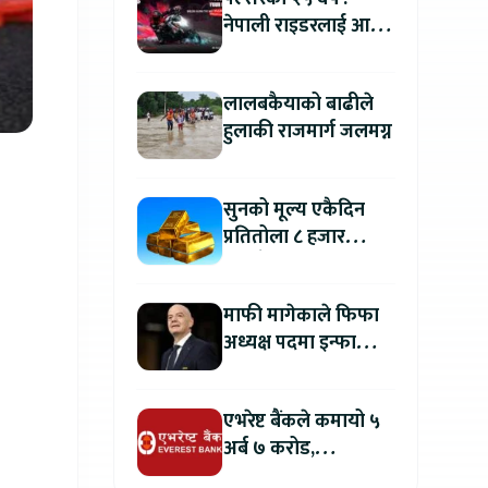
नेपाली राइडरलाई आफ्नै
कथा सुनाएर
मोटरसाइकल जित्ने
लालबकैयाको बाढीले
सुनौलो अवसर
हुलाकी राजमार्ग जलमग्न
सुनको मूल्य एकैदिन
प्रतितोला ८ हजार
रुपैयाँले बढ्यो, कतिमा
हुँदैछ कारोबार ?
माफी मागेकाले फिफा
अध्यक्ष पदमा इन्फान्टिनो
यथावत रहने
एभरेष्ट बैंकले कमायो ५
अर्ब ७ करोड,
वितरणयोग्य मुनाफामा