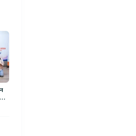
थन
ोज्ने