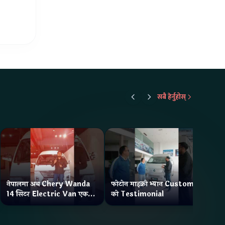
सबै हेर्नुहोस्
नेपालमा अब Chery Wanda
फोटोन माइक्रो भ्यान Customer
ने
14 सिटर Electric Van एक
को Testimonial
Wa
Charge मा दिन्छ 300KM
भ्य
Range