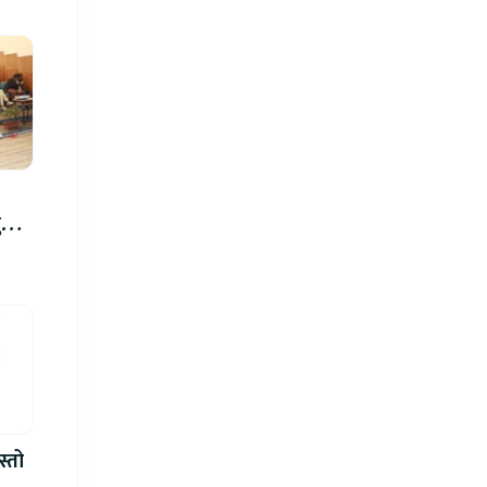
रु,
िमा
स्तो