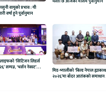
यस्तो छ आजको मौसम पुर्वानुमान
सुनी वायुको प्रभाव : यी
ारी वर्षा हुने पूर्वानुमान
लाइफको ‘सिटिजन लिडर्स
’ सम्पन्न, ‘भर्सन नेक्स्ट’
मिड-भ्यालीको ‘बिल्ड नेपाल ह्याका
ुभारम्भ
२०२६’मा बाँदर आतंकको समाधान ख
‘इनोभिजन समूह’ विजेता