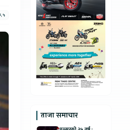
क, ५
ताजा समाचार
पल्सरको २५ वर्ष :