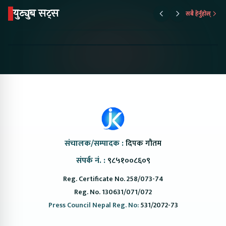
युट्युब सट्स
सबै हेर्नुहोस्
Proton Emas 5 In
Karry Electric Micro
KAMA eV F
Nepal#proton
Van In Nepal II Tapaiko
Up Camp
#protonemas5#protonnepal#evcarnepal
Bazar II Jankari
@ProtonNepal
Kendra
संचालक/सम्पादक :
दिपक गौतम
संपर्क नं. :
९८५१००८६०९
Reg. Certificate No. 258/073-74
Reg. No. 130631/071/072
Press Council Nepal Reg. No:
531/2072-73