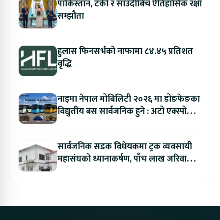
पाकिस्तान, टर्की र साउदीबिच ऐतिहासिक रक्षा
सम्झौता
हुलास फिनसर्भको नाफामा ८४.४५ प्रतिशत
वृद्धि
नाइमा नेपाल मोबिलिटी २०२६ मा डोङफेङका
विद्युतीय बस सार्वजनिक हुने : अटो एक्स्पोमा
बुकिङ गर्दा विशेष छुट
सार्वजनिक सडक विधेयकमा ट्रक व्यवसायी
महासंघको ध्यानाकर्षण, पाँच लाख जरिवाना
संशोधन गर्न माग