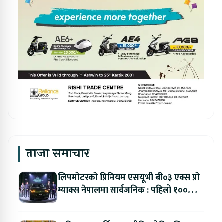
ताजा समाचार
लिपमोटरको प्रिमियम एसयूभी बी०३ एक्स प्रो
म्याक्स नेपालमा सार्वजनिक : पहिलो १००
ग्राहकलाई रु. ४४.९९ लाखको विशेष अफर