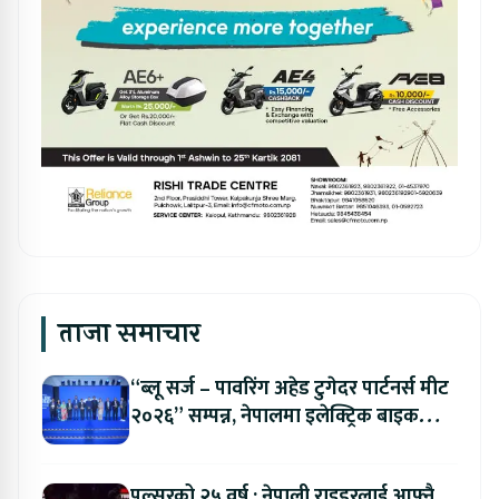
ताजा समाचार
“ब्लू सर्ज – पावरिंग अहेड टुगेदर पार्टनर्स मीट
२०२६” सम्पन्न, नेपालमा इलेक्ट्रिक बाइक
ल्याउने यामाहाको घोषणा
पल्सरको २५ वर्ष : नेपाली राइडरलाई आफ्नै