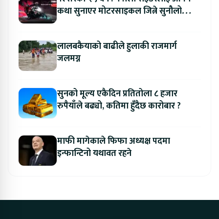
कथा सुनाएर मोटरसाइकल जित्ने सुनौलो
अवसर
लालबकैयाको बाढीले हुलाकी राजमार्ग
जलमग्न
सुनको मूल्य एकैदिन प्रतितोला ८ हजार
रुपैयाँले बढ्यो, कतिमा हुँदैछ कारोबार ?
माफी मागेकाले फिफा अध्यक्ष पदमा
इन्फान्टिनो यथावत रहने