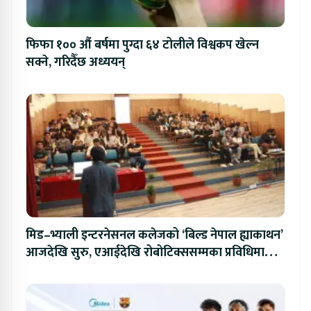
फिफा १०० औं बर्षमा पुग्दा ६४ टोलीले विश्वकप खेल्न
सक्ने, गरिदैँछ अध्ययन्
मिड–भ्याली इन्टरनेसनल कलेजको ‘बिल्ड नेपाल ह्याकाथन’
आजदेखि सुरु, एआईदेखि रोबोटिक्ससम्मका प्रविधिमा
प्रतिस्पर्धा