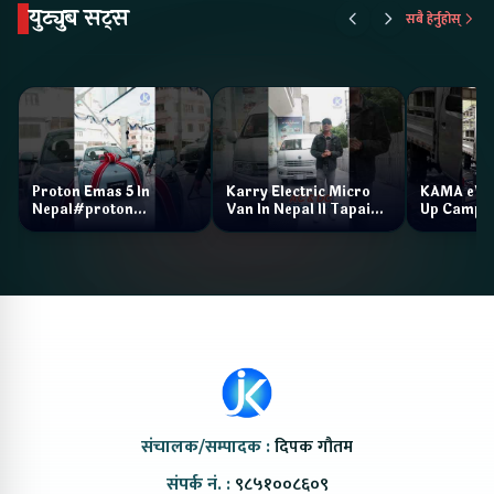
युट्युब सट्स
सबै हेर्नुहोस्
Proton Emas 5 In
Karry Electric Micro
KAMA eV F
Nepal#proton
Van In Nepal II Tapaiko
Up Camp
#protonemas5#protonnepal#evcarnepal
Bazar II Jankari
@ProtonNepal
Kendra
संचालक/सम्पादक :
दिपक गौतम
संपर्क नं. :
९८५१००८६०९