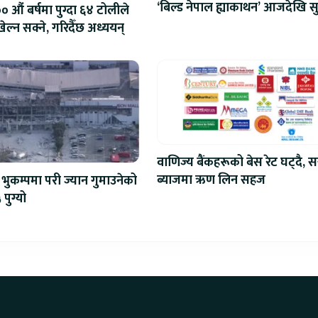
‘बिल्ड नेपाल ह्याकाथन’ आजदेखि सु
 औं बर्षमा पुग्दा ६४ टोलीले
एआईदेखि रोबोटिक्ससम्मका प्रविध
ेल्न सक्ने, गरिदैँछ अध्ययन्
प्रतिस्पर्धा
वाणिज्य बैंकहरूको बेस रेट घट्दै, स
ब्याजमा ऋण लिन सहज
भुकम्पमा परी ज्यान गुमाउनेको
 पुग्यो