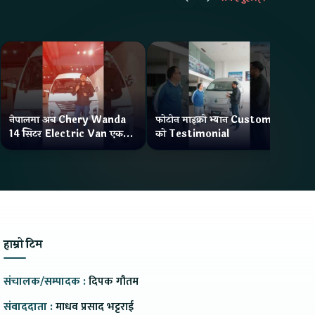
नेपालमा अब Chery Wanda
फोटोन माइक्रो भ्यान Customer
ने
14 सिटर Electric Van एक
को Testimonial
Wa
Charge मा दिन्छ 300KM
भ्य
Range
हाम्रो टिम
संचालक/सम्पादक :
दिपक गौतम
संवाददाता :
माधव प्रसाद भट्टराई