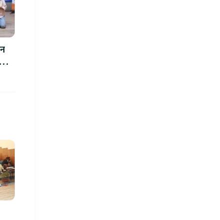
थन
ोज्ने