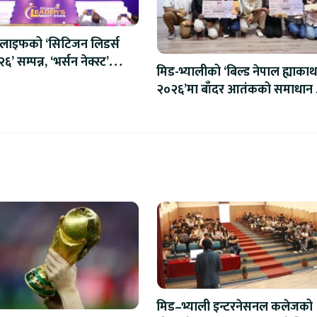
लाइफको ‘सिटिजन लिडर्स
’ सम्पन्न, ‘भर्सन नेक्स्ट’
मिड-भ्यालीको ‘बिल्ड नेपाल ह्याका
ुभारम्भ
२०२६’मा बाँदर आतंकको समाधान ख
‘इनोभिजन समूह’ विजेता
मिड–भ्याली इन्टरनेसनल कलेजको