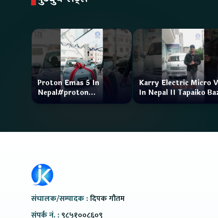
Proton Emas 5 In
Karry Electric Micro 
Nepal#proton
In Nepal II Tapaiko Ba
#protonemas5#protonnepal#evcarnepal
II Jankari Kendra
@ProtonNepal
संचालक/सम्पादक :
दिपक गौतम
संपर्क नं. :
९८५१००८६०९