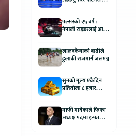
अहेड टुगेदर पार्टनर्स मीट
२०२६” सम्पन्न, नेपालमा
इलेक्ट्रिक बाइक ल्याउने
पल्सरको २५ वर्ष :
यामाहाको घोषणा
नेपाली राइडरलाई आफ्नै
कथा सुनाएर
मोटरसाइकल जित्ने
लालबकैयाको बाढीले
सुनौलो अवसर
हुलाकी राजमार्ग जलमग्न
सुनको मूल्य एकैदिन
प्रतितोला ८ हजार
रुपैयाँले बढ्यो, कतिमा
हुँदैछ कारोबार ?
माफी मागेकाले फिफा
अध्यक्ष पदमा इन्फान्टिनो
यथावत रहने