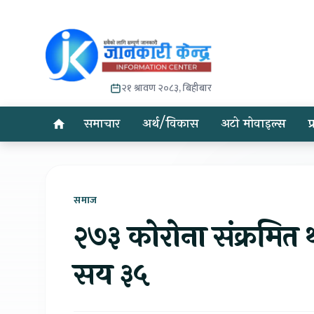
२१ श्रावण २०८३, बिहीबार
समाचार
अर्थ/विकास
अटो मोवाइल्स
प
समाज
२७३ कोरोना संक्रमित 
सय ३५