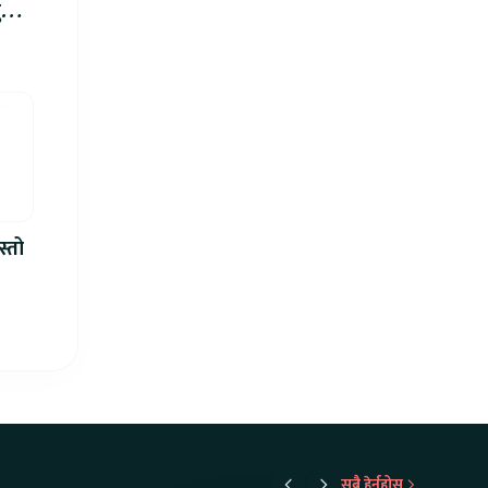
रु,
िमा
स्तो
सबै हेर्नुहोस्