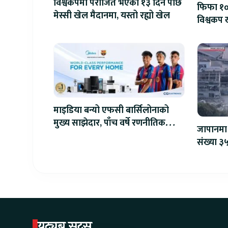
विश्वकपमा पराजित भएको १३ दिन पछि
फिफा १००
मेस्सी खेल मैदानमा, यस्तो रह्यो खेल
विश्वकप ख
माइडिया बन्यो एफसी बार्सिलोनाको
मुख्य साझेदार, पाँच वर्षे रणनीतिक
जापानमा 
सहकार्य सुरु
संख्या ३५
युट्युब सट्स