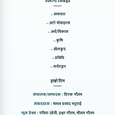
उपयोगी लिंकहरु
→
समाचार
→
अटो मोवाइल्स
→
अर्थ/विकास
→
कृषि
→
खेलकुद
→
प्रविधि
→
मनोरञ्जन
हाम्रो टिम
संचालक/सम्पादक :
दिपक गौतम
संवाददाता :
माधव प्रसाद भट्टराई
न्युज डेक्स :
पवित्रा उप्रेती, इश्वर गौतम, मौसम गौतम