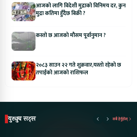
आजको लागि विदेशी मुद्राको विनिमय दर, कुन
मुद्रा कतिमा हुँदैछ बिक्री ?
कस्तो छ आजको मौसम पूर्वानुमान ?
२०८३ साउन २२ गते शुक्रवार,यस्तो रहेको छ
तपाईको आजको राशिफल
युट्युब सट्स
सबै हेर्नुहोस्
Proton Emas 5 In
Karry Electric Micro
KAMA eV F
Nepal#proton
Van In Nepal II Tapaiko
Up Camp
#protonemas5#protonnepal#evcarnepal
Bazar II Jankari