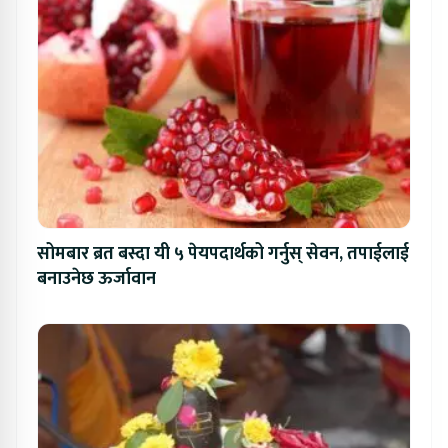
सोमबार ब्रत बस्दा यी ५ पेयपदार्थको गर्नुस् सेवन, तपाईलाई
बनाउनेछ ऊर्जावान