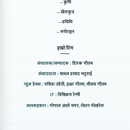
→
कृषि
→
खेलकुद
→
प्रविधि
→
मनोरञ्जन
हाम्रो टिम
संचालक/सम्पादक :
दिपक गौतम
संवाददाता :
माधव प्रसाद भट्टराई
न्युज डेक्स :
पवित्रा उप्रेती, इश्वर गौतम, मौसम गौतम
IT :
त्रिबिक्रम रेग्मी
सल्लाहकार :
गोपाल आले मगर, रोशन पोखरेल