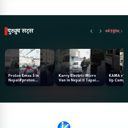
युट्युब सट्स
सबै हेर्नुहोस्
Proton Emas 5 In
Karry Electric Micro
KAMA eV F
Nepal#proton
Van In Nepal II Tapaiko
Up Camp
#protonemas5#protonnepal#evcarnepal
Bazar II Jankari
@ProtonNepal
Kendra