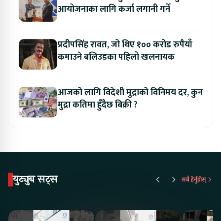
आयोजनाका लागि कर्जा लगानी गर्ने
प्रदीपसिंह रावत, जो थिए १०० करोड रुपैयाँ
कमाउने बलिउडका पहिलो खलनायक
आजको लागि विदेशी मुद्राको विनिमय दर, कुन
मुद्रा कतिमा हुँदैछ बिक्री ?
युट्युब सट्स
सबै हेर्नुहोस्