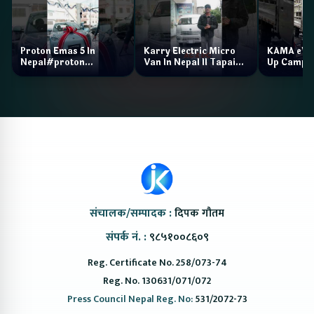
Proton Emas 5 In
Karry Electric Micro
KAMA eV F
Nepal#proton
Van In Nepal II Tapaiko
Up Camp
#protonemas5#protonnepal#evcarnepal
Bazar II Jankari
@ProtonNepal
Kendra
संचालक/सम्पादक :
दिपक गौतम
संपर्क नं. :
९८५१००८६०९
Reg. Certificate No. 258/073-74
Reg. No. 130631/071/072
Press Council Nepal Reg. No:
531/2072-73