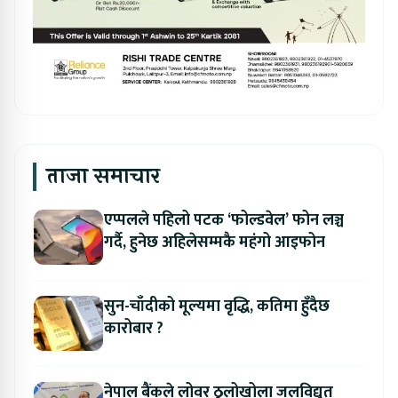
ताजा समाचार
एप्पलले पहिलो पटक ‘फोल्डवेल’ फोन लञ्च
गर्दै, हुनेछ अहिलेसम्मकै महंगो आइफोन
सुन-चाँदीको मूल्यमा वृद्धि, कतिमा हुँदैछ
कारोबार ?
नेपाल बैंकले लोवर ठुलोखोला जलविद्युत