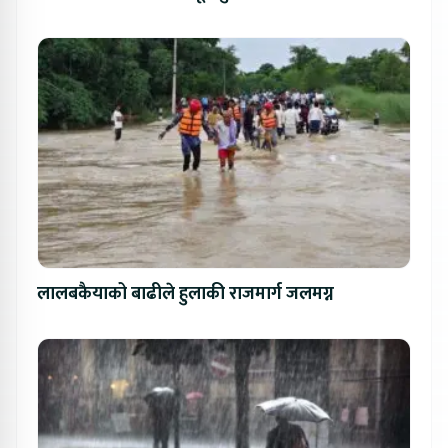
लालबकैयाको बाढीले हुलाकी राजमार्ग जलमग्न