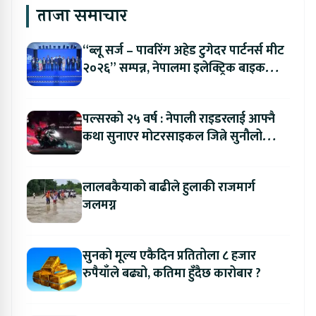
ताजा समाचार
“ब्लू सर्ज – पावरिंग अहेड टुगेदर पार्टनर्स मीट
२०२६” सम्पन्न, नेपालमा इलेक्ट्रिक बाइक
ल्याउने यामाहाको घोषणा
पल्सरको २५ वर्ष : नेपाली राइडरलाई आफ्नै
कथा सुनाएर मोटरसाइकल जित्ने सुनौलो
अवसर
लालबकैयाको बाढीले हुलाकी राजमार्ग
जलमग्न
सुनको मूल्य एकैदिन प्रतितोला ८ हजार
रुपैयाँले बढ्यो, कतिमा हुँदैछ कारोबार ?