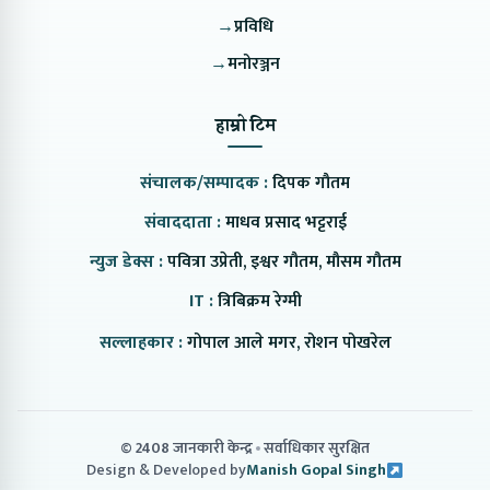
→
प्रविधि
→
मनोरञ्जन
हाम्रो टिम
संचालक/सम्पादक :
दिपक गौतम
संवाददाता :
माधव प्रसाद भट्टराई
न्युज डेक्स :
पवित्रा उप्रेती, इश्वर गौतम, मौसम गौतम
IT :
त्रिबिक्रम रेग्मी
सल्लाहकार :
गोपाल आले मगर, रोशन पोखरेल
© 2408 जानकारी केन्द्र
सर्वाधिकार सुरक्षित
Design & Developed by
Manish Gopal Singh