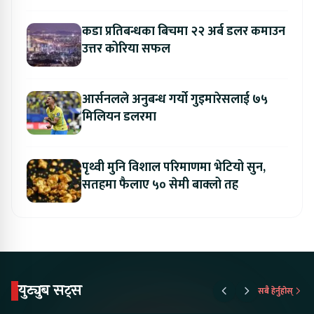
कडा प्रतिबन्धका बिचमा २२ अर्ब डलर कमाउन
उत्तर कोरिया सफल
आर्सनलले अनुबन्ध गर्यो गुइमारेसलाई ७५
मिलियन डलरमा
पृथ्वी मुनि विशाल परिमाणमा भेटियो सुन,
सतहमा फैलाए ५० सेमी बाक्लो तह
युट्युब सट्स
सबै हेर्नुहोस्
Proton Emas 5 In
Karry Electric Micro
KAMA eV F