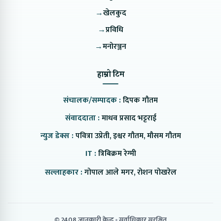
→
खेलकुद
→
प्रविधि
→
मनोरञ्जन
हाम्रो टिम
संचालक/सम्पादक :
दिपक गौतम
संवाददाता :
माधव प्रसाद भट्टराई
न्युज डेक्स :
पवित्रा उप्रेती, इश्वर गौतम, मौसम गौतम
IT :
त्रिबिक्रम रेग्मी
सल्लाहकार :
गोपाल आले मगर, रोशन पोखरेल
© 2408 जानकारी केन्द्र
सर्वाधिकार सुरक्षित