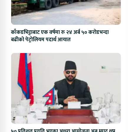
काँकडभिट्टाबाट एक वर्षमा रु २४ अर्ब ५० करोडभन्दा
बढीको पेट्रोलियम पदार्थ आयात
५० प्रतिशत प्रगति भएका अधुरा आयोजना अब म्याद थप्न