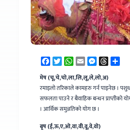
Facebook
Twitter
WhatsApp
Email
Messen
Thre
Sh
मेष (चू,चे,चो,ला,लि,लू,ले,लो,अ)
रमाइलो तरिकाले कामहरु गर्न पाइनेछ । पशुधन 
सफलता पाउने र बैवाहिक बन्धन प्राप्तीको यो
। आर्थिक समुन्नतिको योग छ ।
बृष (ई,ऊ,ए,ओ,वा,वी,वू,वे,वो)