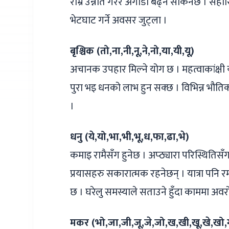
राम्रै उन्नति गरेर अगाडी बढ्न सकिनेछ । सह
भेटघाट गर्ने अवसर जुट्ला ।
बृश्चिक (तो,ना,नी,नू,ने,नो,या,यी,यू)
अचानक उपहार मिल्ने योग छ । महत्वाकांक्षी
पुरा भइ धनको लाभ हुन सक्छ । विभिन्न भौति
।
धनु (ये,यो,भा,भी,भू,ध,फा,ढा,भे)
कमाइ रामैसँग हुनेछ । अप्ठ्यारा परिस्थितिसँग
प्रयासहरु सकारात्मक रहनेछन् । यात्रा पनि
छ । घरेलु समस्याले सताउने हुँदा काममा अ
मकर (भो,जा,जी,जू,जे,जो,ख,खी,खू,खे,खो,