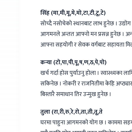
सिंह (मा,मी,मू,मे,मो,टा,टी,टू,टे)
सोच्दै नसोचेको स्थानबाट लाभ हुनेछ । उद्यो
आगमनले अन्तत आफ्नो मन प्रसन्न हुनेछ । अन
आफ्ना सहयोगी र सेवक वर्गबाट सहायता मिल
कन्या (टो,पा,पी,पू,ष,ण,ठ,पे,पो)
खर्च गर्दा होस पुर्याउनु होला । स्वास्थ्यका 
सकिनेछ । नोकरी र राजनितीमा केहि अप्ठ्याराक
बिस्तारै समाधान तिर उन्मुख हुनेछ ।
तुला (रा,री,रु,रे,रो,ता,ती,तू,ते
घरमा पाहुना आगमनको योग छ । काममा सहयोगी