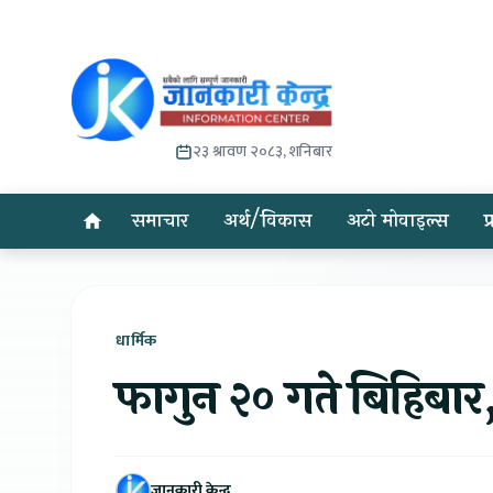
२३ श्रावण २०८३, शनिबार
समाचार
अर्थ/विकास
अटो मोवाइल्स
प
धार्मिक
फागुन २० गते बिहिबा
जानकारी केन्द्र