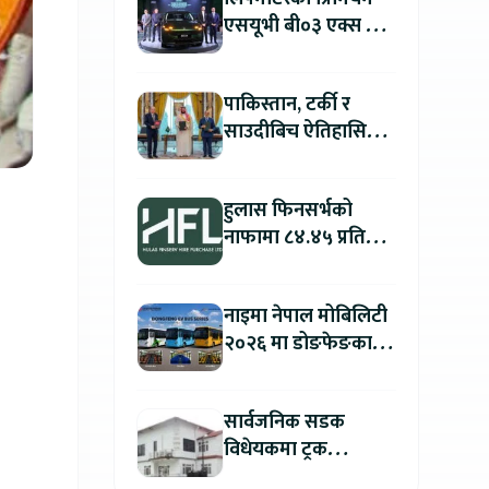
एसयूभी बी०३ एक्स प्रो
म्याक्स नेपालमा
सार्वजनिक : पहिलो १००
पाकिस्तान, टर्की र
ग्राहकलाई रु. ४४.९९
साउदीबिच ऐतिहासिक
लाखको विशेष अफर
रक्षा सम्झौता
हुलास फिनसर्भको
नाफामा ८४.४५ प्रतिशत
वृद्धि
नाइमा नेपाल मोबिलिटी
२०२६ मा डोङफेङका
विद्युतीय बस सार्वजनिक
हुने : अटो एक्स्पोमा
सार्वजनिक सडक
बुकिङ गर्दा विशेष छुट
विधेयकमा ट्रक
व्यवसायी महासंघको