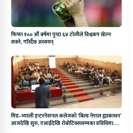
फिफा १०० औं बर्षमा पुग्दा ६४ टोलीले विश्वकप खेल्न
सक्ने, गरिदैँछ अध्ययन्
मिड–भ्याली इन्टरनेसनल कलेजको ‘बिल्ड नेपाल ह्याकाथन’
आजदेखि सुरु, एआईदेखि रोबोटिक्ससम्मका प्रविधिमा
प्रतिस्पर्धा