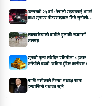
ल्याउने यामाहाको घोषणा
पल्सरको २५ वर्ष : नेपाली राइडरलाई आफ्नै
कथा सुनाएर मोटरसाइकल जित्ने सुनौलो
अवसर
लालबकैयाको बाढीले हुलाकी राजमार्ग
जलमग्न
सुनको मूल्य एकैदिन प्रतितोला ८ हजार
रुपैयाँले बढ्यो, कतिमा हुँदैछ कारोबार ?
माफी मागेकाले फिफा अध्यक्ष पदमा
इन्फान्टिनो यथावत रहने