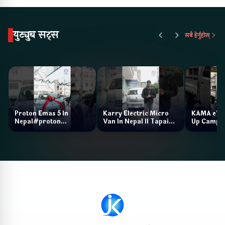
युट्युब सट्स
सबै हेर्नुहोस्
Proton Emas 5 In
Karry Electric Micro
KAMA eV F
Nepal#proton
Van In Nepal II Tapaiko
Up Camp
#protonemas5#protonnepal#evcarnepal
Bazar II Jankari
@ProtonNepal
Kendra