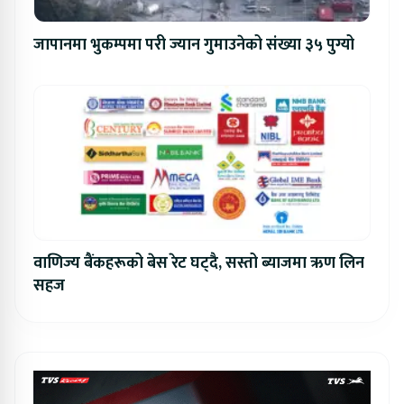
जापानमा भुकम्पमा परी ज्यान गुमाउनेको संख्या ३५ पुग्यो
वाणिज्य बैंकहरूको बेस रेट घट्दै, सस्तो ब्याजमा ऋण लिन
सहज