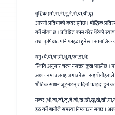
बृश्चिक (तो,ना,नी,नू,ने,नो,या,यी,यू)
आफ्नो प्रतिभाको कदर हुनेछ । बौद्धिक प्रतिस
गर्ने मौका छ । प्रतिष्ठित काम गरेर धेरैको स्याब
तथा कृषिबाट पनि फाइदा हुनेछ । सामाजिक का
धनु (ये,यो,भा,भी,भू,ध,फा,ढा,भे)
स्थिति अनुसार चल्न नसक्ता दुःख पाइनेछ ।
अध्ययनमा उत्साह जगाउनेछ । सहयोगीहरूले फ
भौतिक साधन जुट्नेछन् र दिगो फाइदा हुने काम सु
मकर (भो,जा,जी,जू,जे,जो,ख,खी,खू,खे,खो,गा,ग
हठ गर्ने बानीले समस्या निम्त्याउन सक्छ । अ