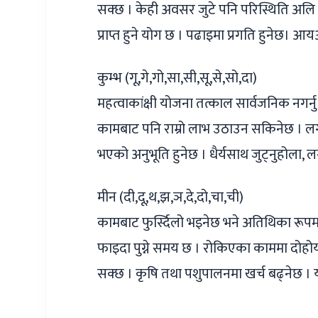
सक्छ । केही अवसर जुटे पनि परिस्थिति अलि 
प्राप्त हुने योग छ । पढाइमा प्रगति हुनेछ। आ
कुम्भ (गू,गे,गो,सा,सी,सू,से,सो,दा)
महत्वाकांक्षी योजना तत्काल सार्वजनिक नगर्नु
कामबाट पनि राम्रो लाभ उठाउन सकिनेछ ।
भएको अनुभूति हुनेछ । धैर्यसाथ जुट्नुहोला
मीन (दी,दू,थ,झ,ञ,दे,दो,चा,ची)
कामबाट फुर्स्दिलो भइनेछ भने अतिथिका रूपमा 
फाइदा पुग्ने समय छ । रोकिएका काममा दोहोर्या
सक्छ । कृषि तथा पशुपालनमा खर्च बढ्नेछ । य