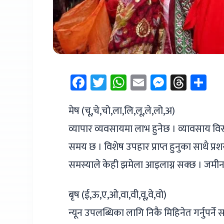
Facebook
Twitter
WhatsApp
Email
Messen
Thre
Sh
मेष (चू,चे,चो,ला,लि,लू,ले,लो,अ)
व्यापार व्यवसायमा लाभ हुनेछ । व्यावसाय विस्तार
समय छ । विशेष उपहार प्राप्त हुनुका साथै प्रश
समस्याले केही झमेला आइलाग्न सक्छ । जमीनब
बृष (ई,ऊ,ए,ओ,वा,वी,वू,वे,वो)
न्यून उपलब्धिका लागि निकै मिहिनेत गर्नुपर्