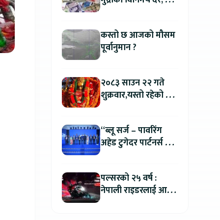
मुद्राको विनिमय दर, कुन
मुद्रा कतिमा हुँदैछ बिक्री
?
कस्तो छ आजको मौसम
पूर्वानुमान ?
२०८३ साउन २२ गते
शुक्रवार,यस्तो रहेको छ
तपाईको आजको
राशिफल
“ब्लू सर्ज – पावरिंग
अहेड टुगेदर पार्टनर्स मीट
२०२६” सम्पन्न, नेपालमा
इलेक्ट्रिक बाइक ल्याउने
पल्सरको २५ वर्ष :
यामाहाको घोषणा
नेपाली राइडरलाई आफ्नै
कथा सुनाएर
मोटरसाइकल जित्ने