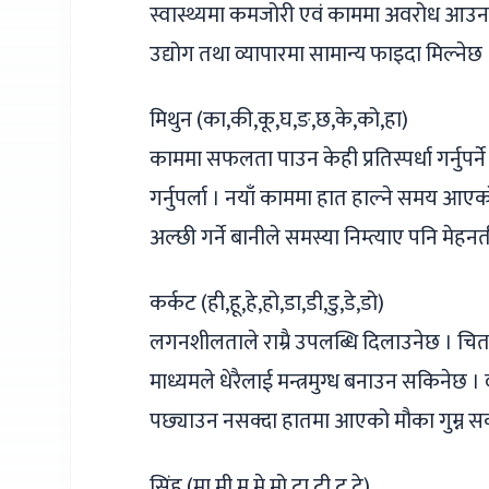
स्वास्थ्यमा कमजोरी एवं काममा अवरोध आउना
उद्योग तथा व्यापारमा सामान्य फाइदा मिल्नेछ
मिथुन (का,की,कू,घ,ङ,छ,के,को,हा)
काममा सफलता पाउन केही प्रतिस्पर्धा गर्नुप
गर्नुपर्ला । नयाँ काममा हात हाल्ने समय आएको 
अल्छी गर्ने बानीले समस्या निम्त्याए पनि 
कर्कट (ही,हू,हे,हो,डा,डी,डु,डे,डो)
लगनशीलताले राम्रै उपलब्धि दिलाउनेछ । चित
माध्यमले धेरैलाई मन्त्रमुग्ध बनाउन सकिनेछ
पछ्याउन नसक्दा हातमा आएको मौका गुम्न स
सिंह (मा,मी,मू,मे,मो,टा,टी,टू,टे)