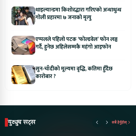
थाइल्यान्डमा किशोरद्धारा गरिएको अन्धाधुन्ध
गोली प्रहारमा ७ जनाको मृत्यु
एप्पलले पहिलो पटक ‘फोल्डवेल’ फोन लञ्च
गर्दै, हुनेछ अहिलेसम्मकै महंगो आइफोन
सुन-चाँदीको मूल्यमा वृद्धि, कतिमा हुँदैछ
कारोबार ?
युट्युब सट्स
सबै हेर्नुहोस्
Proton Emas 5 In
Karry Electric Micro
KAMA eV F
Nepal#proton
Van In Nepal II Tapaiko
Up Camp