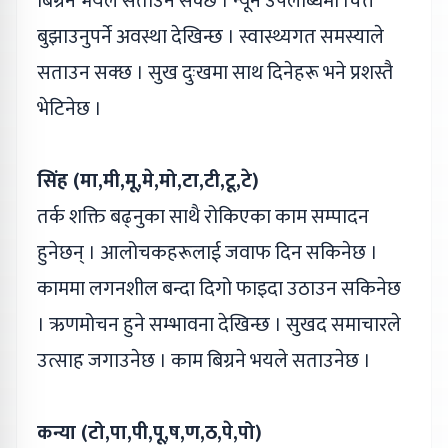
बिग्रने भयले सताउन सक्छ । न्यून उपलब्धिमा चित्त
बुझाउनुपर्ने अवस्था देखिन्छ । स्वास्थ्यगत समस्याले
सताउन सक्छ । सुख दुःखमा साथ दिनेहरू भने प्रशस्तै
भेटिनेछ ।
सिंह (मा,मी,मू,मे,मो,टा,टी,टू,टे)
तर्क शक्ति बढ्नुका साथै रोकिएका काम सम्पादन
हुनेछन् । आलोचकहरूलाई जवाफ दिन सकिनेछ ।
काममा लगनशील बन्दा दिगो फाइदा उठाउन सकिनेछ
। ऋणमोचन हुने सम्भावना देखिन्छ । सुखद समाचारले
उत्साह जगाउनेछ । काम बिग्रने भयले सताउनेछ ।
कन्या (टो,पा,पी,पू,ष,ण,ठ,पे,पो)