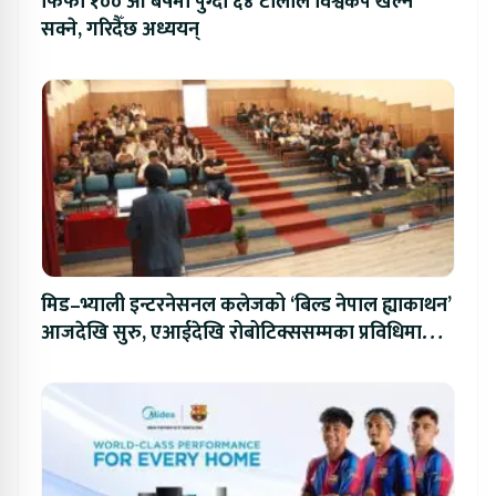
फिफा १०० औं बर्षमा पुग्दा ६४ टोलीले विश्वकप खेल्न
सक्ने, गरिदैँछ अध्ययन्
मिड–भ्याली इन्टरनेसनल कलेजको ‘बिल्ड नेपाल ह्याकाथन’
आजदेखि सुरु, एआईदेखि रोबोटिक्ससम्मका प्रविधिमा
प्रतिस्पर्धा