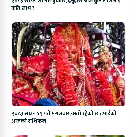
२०८३ साउन २० गते बुधवार, हेर्नुहोस आज कुन राशिलाई
कति लाभ ?
२०८३ साउन १९ गते मंगलबार,यस्तो रहेको छ तपाईको
आजको राशिफल