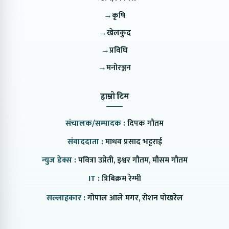
→
कृषि
→
खेलकुद
→
प्रविधि
→
मनोरञ्जन
हाम्रो टिम
संचालक/सम्पादक :
दिपक गौतम
संवाददाता :
माधव प्रसाद भट्टराई
न्युज डेक्स :
पवित्रा उप्रेती, इश्वर गौतम, मौसम गौतम
IT :
त्रिबिक्रम रेग्मी
सल्लाहकार :
गोपाल आले मगर, रोशन पोखरेल