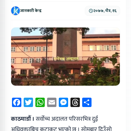
जानकारी केन्द्र
२०७७, चैत्र, १६
Facebook
Twitter
WhatsApp
Email
Messenger
Threads
Share
काठमाडौँ ।
सर्वोच्च अदालत परिसरभित्र दुई
अधिवक्ताबिच कुटाकुट भएको छ । सोमबार दिउँसो