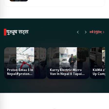
युट्युब सट्स
सबै हेर्नुहोस्
Proton Emas 5 In
Karry Electric Micro
KAMA eV F
Nepal#proton
Van In Nepal II Tapaiko
Up Camp
#protonemas5#protonnepal#evcarnepal
Bazar II Jankari
@ProtonNepal
Kendra