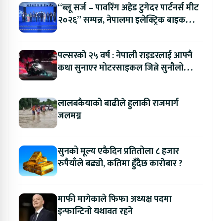
“ब्लू सर्ज – पावरिंग अहेड टुगेदर पार्टनर्स मीट
२०२६” सम्पन्न, नेपालमा इलेक्ट्रिक बाइक
ल्याउने यामाहाको घोषणा
पल्सरको २५ वर्ष : नेपाली राइडरलाई आफ्नै
कथा सुनाएर मोटरसाइकल जित्ने सुनौलो
अवसर
लालबकैयाको बाढीले हुलाकी राजमार्ग
जलमग्न
सुनको मूल्य एकैदिन प्रतितोला ८ हजार
रुपैयाँले बढ्यो, कतिमा हुँदैछ कारोबार ?
माफी मागेकाले फिफा अध्यक्ष पदमा
इन्फान्टिनो यथावत रहने