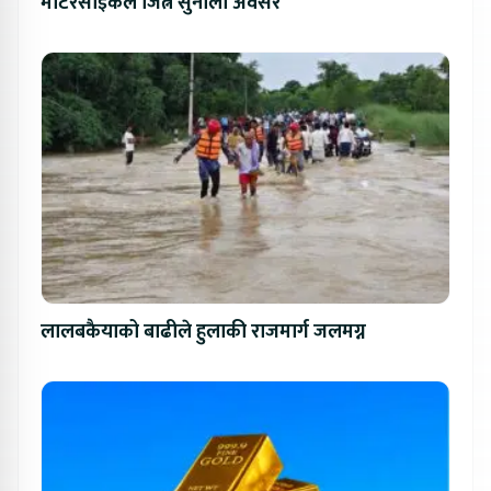
मोटरसाइकल जित्ने सुनौलो अवसर
लालबकैयाको बाढीले हुलाकी राजमार्ग जलमग्न