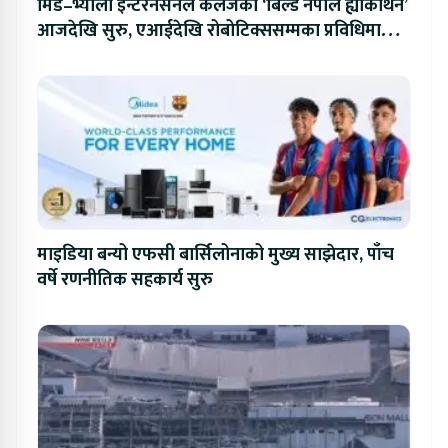
मिड–भ्याली इन्टरनेसनल कलेजको ‘बिल्ड नेपाल ह्याकाथन’
आजदेखि सुरु, एआईदेखि रोबोटिक्ससम्मका प्रविधिमा
प्रतिस्पर्धा
माइडिया बन्यो एफसी बार्सिलोनाको मुख्य साझेदार, पाँच
वर्षे रणनीतिक सहकार्य सुरु