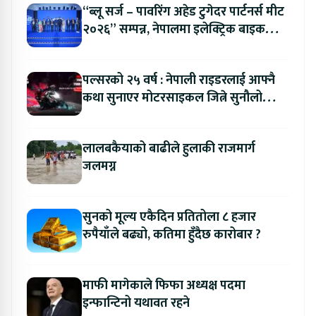
“ब्लू सर्ज – पावरिंग अहेड टुगेदर पार्टनर्स मीट
२०२६” सम्पन्न, नेपालमा इलेक्ट्रिक बाइक
ल्याउने यामाहाको घोषणा
पल्सरको २५ वर्ष : नेपाली राइडरलाई आफ्नै
कथा सुनाएर मोटरसाइकल जित्ने सुनौलो
अवसर
लालबकैयाको बाढीले हुलाकी राजमार्ग
जलमग्न
सुनको मूल्य एकैदिन प्रतितोला ८ हजार
रुपैयाँले बढ्यो, कतिमा हुँदैछ कारोबार ?
माफी मागेकाले फिफा अध्यक्ष पदमा
इन्फान्टिनो यथावत रहने