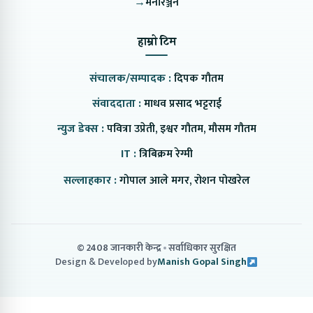
→
मनोरञ्जन
हाम्रो टिम
संचालक/सम्पादक :
दिपक गौतम
संवाददाता :
माधव प्रसाद भट्टराई
न्युज डेक्स :
पवित्रा उप्रेती, इश्वर गौतम, मौसम गौतम
IT :
त्रिबिक्रम रेग्मी
सल्लाहकार :
गोपाल आले मगर, रोशन पोखरेल
© 2408 जानकारी केन्द्र
सर्वाधिकार सुरक्षित
Design & Developed by
Manish Gopal Singh