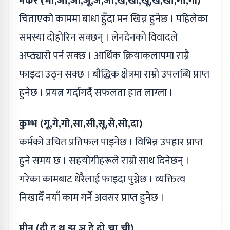
मकर (भो,जा,जी,जू,जे,जो,ख,खी,खू,खे,खो,गा,गी)
चिताएको काममा बाधा हुँदा मन खिन्न हुनेछ । पहिलेका
समस्या दोहोरिन सक्छन् । लेनदेनको विवादले
अप्ठ्यारो पर्न सक्छ । आर्थिक क्रियाकलापमा राम्रै
फाइदा उठ्न सक्छ । बौद्धिक क्षेत्रमा राम्रो उपलब्धि प्राप्त
हुनेछ । प्रयत्न गर्दागर्दै सफलता हात लाग्ला ।
कुम्भ (गू,गे,गो,सा,सी,सू,से,सो,दा)
कर्मको उचित प्रतिफल पाइनेछ । विभिन्न उपहार प्राप्त
हुने समय छ । सहयोगीहरूले राम्रो साथ दिनेछन् ।
गरेका कामबाट धेरैलाई फाइदा पुग्नेछ । व्यक्तित्व
निखार्दै नयाँ काम गर्ने अवसर प्राप्त हुनेछ ।
मीन (दी,दू,थ,झ,ञ,दे,दो,चा,ची)