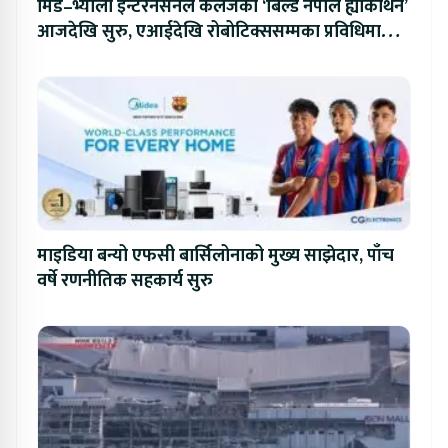
मिड–भ्याली इन्टरनेसनल कलेजको ‘बिल्ड नेपाल ह्याकाथन’
आजदेखि सुरु, एआईदेखि रोबोटिक्ससम्मका प्रविधिमा
प्रतिस्पर्धा
माइडिया बन्यो एफसी बार्सिलोनाको मुख्य साझेदार, पाँच
वर्षे रणनीतिक सहकार्य सुरु