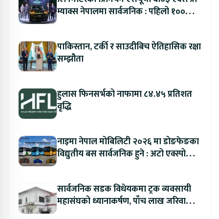
म्याक्स नेपालमा सार्वजनिक : पहिलो १००
ग्राहकलाई रु. ४४.९९ लाखको विशेष अफर
पाकिस्तान, टर्की र साउदीबिच ऐतिहासिक रक्षा
सम्झौता
हुलास फिनसर्भको नाफामा ८४.४५ प्रतिशत
वृद्धि
नाइमा नेपाल मोबिलिटी २०२६ मा डोङफेङका
विद्युतीय बस सार्वजनिक हुने : अटो एक्स्पोमा
बुकिङ गर्दा विशेष छुट
सार्वजनिक सडक विधेयकमा ट्रक व्यवसायी
महासंघको ध्यानाकर्षण, पाँच लाख जरिवाना
संशोधन गर्न माग