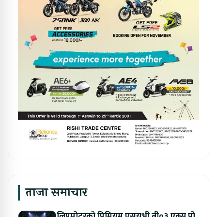
ताजा समाचार
लिपमोटरको प्रिमियम एसयूभी बी०३ एक्स प्रो