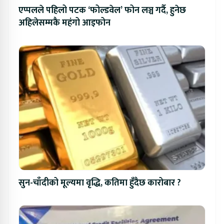
एप्पलले पहिलो पटक ‘फोल्डवेल’ फोन लञ्च गर्दै, हुनेछ
अहिलेसम्मकै महंगो आइफोन
सुन-चाँदीको मूल्यमा वृद्धि, कतिमा हुँदैछ कारोबार ?