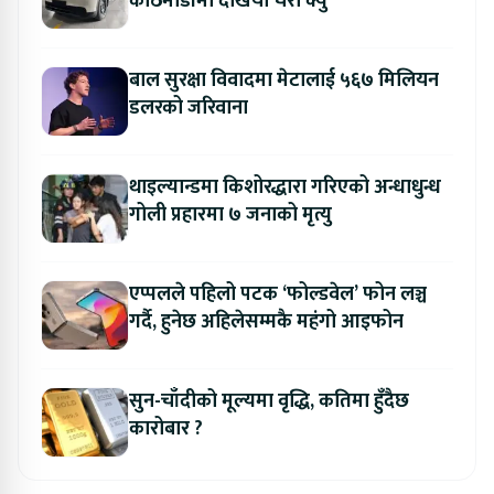
काठमाडौंमा देखियो चेरी क्यु
बाल सुरक्षा विवादमा मेटालाई ५६७ मिलियन
डलरको जरिवाना
थाइल्यान्डमा किशोरद्धारा गरिएको अन्धाधुन्ध
गोली प्रहारमा ७ जनाको मृत्यु
एप्पलले पहिलो पटक ‘फोल्डवेल’ फोन लञ्च
गर्दै, हुनेछ अहिलेसम्मकै महंगो आइफोन
सुन-चाँदीको मूल्यमा वृद्धि, कतिमा हुँदैछ
कारोबार ?