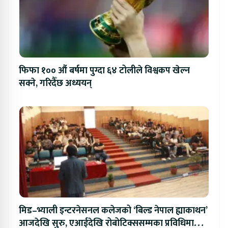
फिफा १०० औं बर्षमा पुग्दा ६४ टोलीले विश्वकप खेल्न
सक्ने, गरिदैँछ अध्ययन्
मिड–भ्याली इन्टरनेसनल कलेजको ‘बिल्ड नेपाल ह्याकाथन’
आजदेखि सुरु, एआईदेखि रोबोटिक्ससम्मका प्रविधिमा