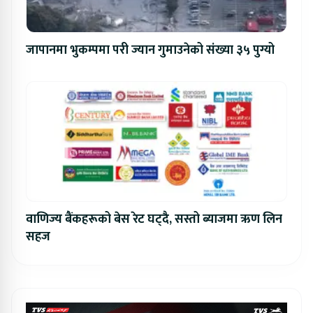
जापानमा भुकम्पमा परी ज्यान गुमाउनेको संख्या ३५ पुग्यो
वाणिज्य बैंकहरूको बेस रेट घट्दै, सस्तो ब्याजमा ऋण लिन
सहज