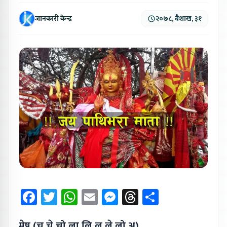
जानकारी केन्द्र
२०७८, बैशाख, ३१
Facebook
Twitter
WhatsApp
Email
Messenger
Threads
Share
मेष (चू,चे,चो,ला,लि,लू,ले,लो,अ)