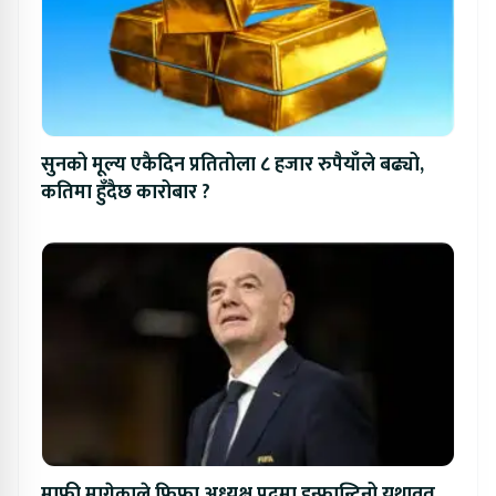
सुनको मूल्य एकैदिन प्रतितोला ८ हजार रुपैयाँले बढ्यो,
कतिमा हुँदैछ कारोबार ?
माफी मागेकाले फिफा अध्यक्ष पदमा इन्फान्टिनो यथावत