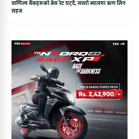
वाणिज्य बैंकहरूको बेस रेट घट्दै, सस्तो ब्याजमा ऋण लिन
सहज