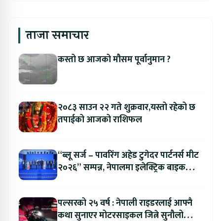
ताजा समाचार
कस्तो छ आजको मौसम पूर्वानुमान ?
२०८३ साउन २२ गते शुक्रवार,यस्तो रहेको छ
तपाईको आजको राशिफल
“ब्लू सर्ज – पावरिंग अहेड टुगेदर पार्टनर्स मीट
२०२६” सम्पन्न, नेपालमा इलेक्ट्रिक बाइक
ल्याउने यामाहाको घोषणा
पल्सरको २५ वर्ष : नेपाली राइडरलाई आफ्नै
कथा सुनाएर मोटरसाइकल जित्ने सुनौलो