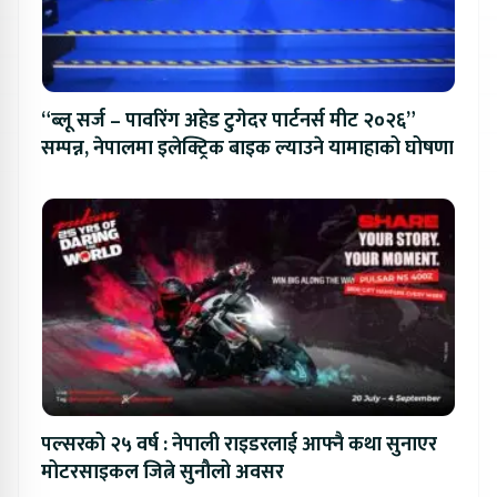
“ब्लू सर्ज – पावरिंग अहेड टुगेदर पार्टनर्स मीट २०२६”
सम्पन्न, नेपालमा इलेक्ट्रिक बाइक ल्याउने यामाहाको घोषणा
पल्सरको २५ वर्ष : नेपाली राइडरलाई आफ्नै कथा सुनाएर
मोटरसाइकल जित्ने सुनौलो अवसर