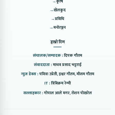
→
कृषि
→
खेलकुद
→
प्रविधि
→
मनोरञ्जन
हाम्रो टिम
संचालक/सम्पादक :
दिपक गौतम
संवाददाता :
माधव प्रसाद भट्टराई
न्युज डेक्स :
पवित्रा उप्रेती, इश्वर गौतम, मौसम गौतम
IT :
त्रिबिक्रम रेग्मी
सल्लाहकार :
गोपाल आले मगर, रोशन पोखरेल