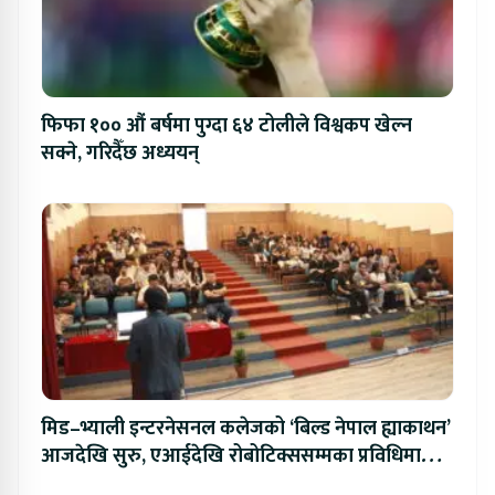
फिफा १०० औं बर्षमा पुग्दा ६४ टोलीले विश्वकप खेल्न
सक्ने, गरिदैँछ अध्ययन्
मिड–भ्याली इन्टरनेसनल कलेजको ‘बिल्ड नेपाल ह्याकाथन’
आजदेखि सुरु, एआईदेखि रोबोटिक्ससम्मका प्रविधिमा
प्रतिस्पर्धा