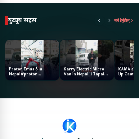
युट्युब सट्स
सबै हेर्नुहोस्
Proton Emas 5 In
Karry Electric Micro
KAMA eV F
Nepal#proton
Van In Nepal II Tapaiko
Up Camp
#protonemas5#protonnepal#evcarnepal
Bazar II Jankari
@ProtonNepal
Kendra