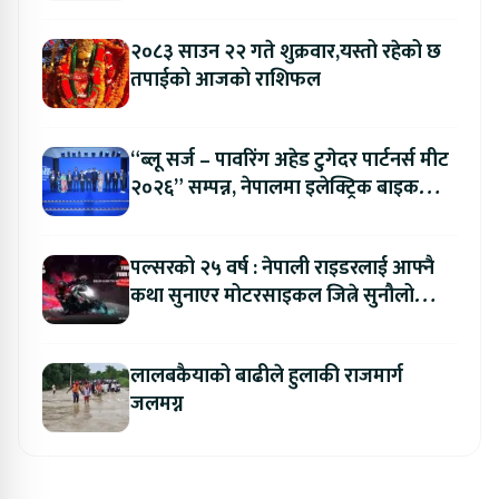
२०८३ साउन २२ गते शुक्रवार,यस्तो रहेको छ
तपाईको आजको राशिफल
“ब्लू सर्ज – पावरिंग अहेड टुगेदर पार्टनर्स मीट
२०२६” सम्पन्न, नेपालमा इलेक्ट्रिक बाइक
ल्याउने यामाहाको घोषणा
पल्सरको २५ वर्ष : नेपाली राइडरलाई आफ्नै
कथा सुनाएर मोटरसाइकल जित्ने सुनौलो
अवसर
लालबकैयाको बाढीले हुलाकी राजमार्ग
जलमग्न