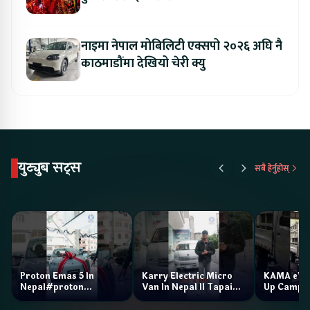
नाइमा नेपाल मोबिलिटी एक्सपो २०२६ अघि नै
काठमाडौंमा देखियो चेरी क्यु
युट्युब सट्स
सबै हेर्नुहोस्
Proton Emas 5 In
Karry Electric Micro
KAMA eV F
Nepal#proton
Van In Nepal II Tapaiko
Up Camp
#protonemas5#protonnepal#evcarnepal
Bazar II Jankari
@ProtonNepal
Kendra