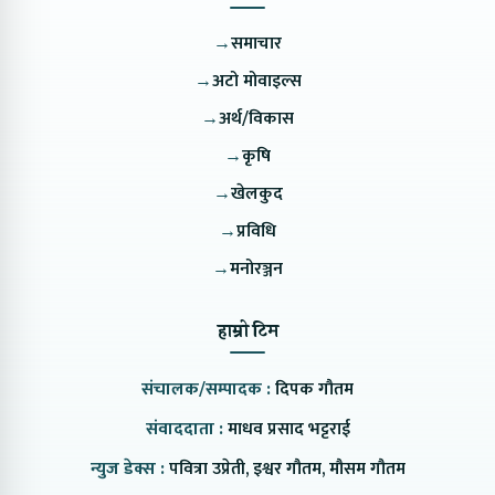
→
समाचार
→
अटो मोवाइल्स
→
अर्थ/विकास
→
कृषि
→
खेलकुद
→
प्रविधि
→
मनोरञ्जन
हाम्रो टिम
संचालक/सम्पादक :
दिपक गौतम
संवाददाता :
माधव प्रसाद भट्टराई
न्युज डेक्स :
पवित्रा उप्रेती, इश्वर गौतम, मौसम गौतम