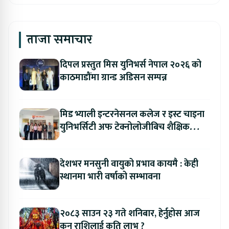
ताजा समाचार
दिपल प्रस्तुत मिस युनिभर्स नेपाल २०२६ को
काठमाडौंमा ग्रान्ड अडिसन सम्पन्न
मिड भ्याली इन्टरनेसनल कलेज र इस्ट चाइना
युनिभर्सिटी अफ टेक्नोलोजीबिच शैक्षिक
सहकार्य विस्तार
देशभर मनसुनी वायुको प्रभाव कायमै : केही
स्थानमा भारी वर्षाको सम्भावना
२०८३ साउन २३ गते शनिबार, हेर्नुहोस आज
कुन राशिलाई कति लाभ ?