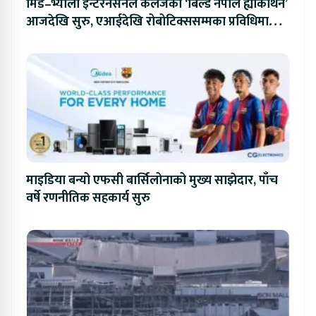
मिड–भ्याली इन्टरनेसनल कलेजको ‘बिल्ड नेपाल ह्याकाथन’
आजदेखि सुरु, एआईदेखि रोबोटिक्ससम्मका प्रविधिमा
प्रतिस्पर्धा
माइडिया बन्यो एफसी बार्सिलोनाको मुख्य साझेदार, पाँच
वर्षे रणनीतिक सहकार्य सुरु