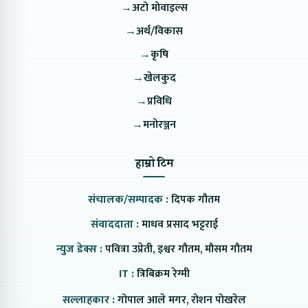
→
अटो मोवाइल्स
→
अर्थ/विकास
→
कृषि
→
खेलकुद
→
प्रविधि
→
मनोरञ्जन
हाम्रो टिम
संचालक/सम्पादक :
दिपक गौतम
संवाददाता :
माधव प्रसाद भट्टराई
न्युज डेक्स :
पवित्रा उप्रेती, इश्वर गौतम, मौसम गौतम
IT :
त्रिबिक्रम रेग्मी
सल्लाहकार :
गोपाल आले मगर, रोशन पोखरेल