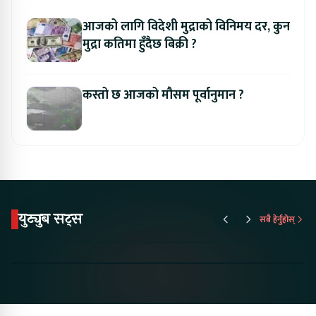
आजको लागि विदेशी मुद्राको विनिमय दर, कुन
मुद्रा कतिमा हुँदैछ बिक्री ?
कस्तो छ आजको मौसम पूर्वानुमान ?
युट्युब सट्स
सबै हेर्नुहोस्
Proton Emas 5 In
Karry Electric Micro
KAMA eV F
Nepal#proton
Van In Nepal II Tapaiko
Up Camp
#protonemas5#protonnepal#evcarnepal
Bazar II Jankari
@ProtonNepal
Kendra