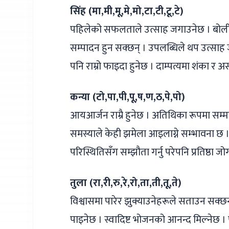
सिंह (मा,मी,मू,मे,मो,टा,टी,टू,ट
े)
पहिलेको सफलताले उत्साह जगाउनेछ । बोलीको 
सम्पादन हुन सक्छन् । उपलब्धिले थप उत्साह 
पनि राम्रो फाइदा हुनेछ । दाम्पत्यमा शंका र
कन्या (टो,पा,पी,पू,ष,ण,ठ,पे,पो)
आयआर्जन राम्रै हुनेछ । अतिथिका रूपमा सम्मान 
समस्याले केही झमेला आइलाग्ने सम्भावना छ । प्र
परिस्थितिसँग सम्झौता गर्नु परेपनि प्रतिष्ठा
तुला (रा,री,रु,रे,रो,ता,ती,तू,ते)
विश्वासमा पारेर झुक्याउनेहरूले सताउन सक्छन
पाइनेछ । स्वादिष्ट भोजनको आनन्द मिल्नेछ