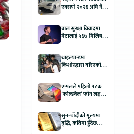
एक्सपो २०२६ अघि नै
काठमाडौंमा देखियो चेरी
क्यु
बाल सुरक्षा विवादमा
मेटालाई ५६७ मिलियन
डलरको जरिवाना
थाइल्यान्डमा
किशोरद्धारा गरिएको
अन्धाधुन्ध गोली प्रहारमा
७ जनाको मृत्यु
एप्पलले पहिलो पटक
‘फोल्डवेल’ फोन लञ्च
गर्दै, हुनेछ अहिलेसम्मकै
महंगो आइफोन
सुन-चाँदीको मूल्यमा
वृद्धि, कतिमा हुँदैछ
कारोबार ?