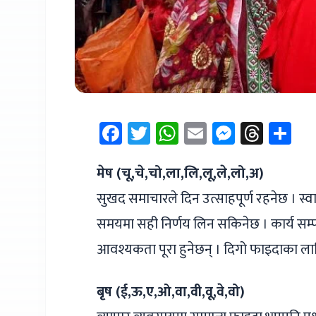
Facebook
Twitter
WhatsApp
Email
Messen
Thre
Sh
मेष (चू,चे,चो,ला,लि,लू,ले,लो,अ)
सुखद समाचारले दिन उत्साहपूर्ण रहनेछ । स
समयमा सही निर्णय लिन सकिनेछ । कार्य सम्पा
आवश्यकता पूरा हुनेछन् । दिगो फाइदाका ल
बृष (ई,ऊ,ए,ओ,वा,वी,वू,वे,वो)