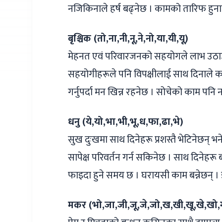
नजिकिनाले हर्ष बढ्नेछ । कामको तारिफ हुनाल
बृश्चिक (तो,ना,नी,नू,ने,नो,या,यी,यू)
मेहनत एवं परिवारजनको सहयोगले लाभ उठाउन
सहयोगीहरूले पनि विपक्षीलाई साथ दिनाले का
गर्नुपर्दा मन खिन्न रहनेछ । सोचेको काम पनि 
धनु (ये,यो,भा,भी,भू,ध,फा,ढा,भे)
सुख दुःखमा साथ दिनेहरू प्रशस्तै भेटिनेछन
सापेक्ष परिवर्तन गर्न सकिनेछ । साथ दिनेहरू
फाइदा हुने समय छ । घरायसी काम बन्नेछन् । इ
मकर (भो,जा,जी,जू,जे,जो,ख,खी,खू,खे,खो,