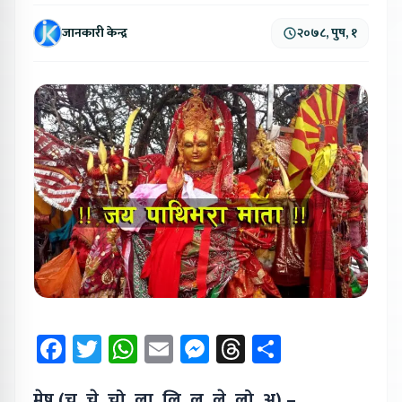
जानकारी केन्द्र
२०७८, पुष, १
Facebook
Twitter
WhatsApp
Email
Messenger
Threads
Share
मेष (चु, चे, चो, ला, लि, लु, ले, लो, अ) –