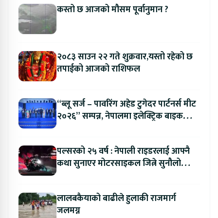
कस्तो छ आजको मौसम पूर्वानुमान ?
२०८३ साउन २२ गते शुक्रवार,यस्तो रहेको छ
तपाईको आजको राशिफल
“ब्लू सर्ज – पावरिंग अहेड टुगेदर पार्टनर्स मीट
२०२६” सम्पन्न, नेपालमा इलेक्ट्रिक बाइक
ल्याउने यामाहाको घोषणा
पल्सरको २५ वर्ष : नेपाली राइडरलाई आफ्नै
कथा सुनाएर मोटरसाइकल जित्ने सुनौलो
अवसर
लालबकैयाको बाढीले हुलाकी राजमार्ग
जलमग्न