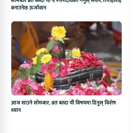
सोमबार ब्रत बस्दा यी ५ पेयपदार्थको गर्नुस् सेवन, तपाईलाई
बनाउनेछ ऊर्जावान
आज साउने सोमबार, व्रत बस्दा यी विषयमा दिनुस् विशेष
ध्यान