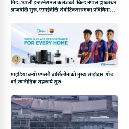
मिड–भ्याली इन्टरनेसनल कलेजको ‘बिल्ड नेपाल ह्याकाथन’
आजदेखि सुरु, एआईदेखि रोबोटिक्ससम्मका प्रविधिमा
प्रतिस्पर्धा
माइडिया बन्यो एफसी बार्सिलोनाको मुख्य साझेदार, पाँच
वर्षे रणनीतिक सहकार्य सुरु