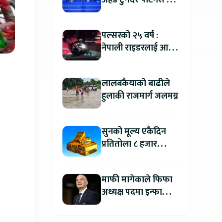
अहेड टुगेदर पार्टनर्स मीट
२०२६” सम्पन्न, नेपालमा
इलेक्ट्रिक बाइक ल्याउने
पल्सरको २५ वर्ष :
यामाहाको घोषणा
नेपाली राइडरलाई आफ्नै
कथा सुनाएर
मोटरसाइकल जित्ने
लालबकैयाको बाढीले
सुनौलो अवसर
हुलाकी राजमार्ग जलमग्न
सुनको मूल्य एकैदिन
प्रतितोला ८ हजार
रुपैयाँले बढ्यो, कतिमा
हुँदैछ कारोबार ?
माफी मागेकाले फिफा
अध्यक्ष पदमा इन्फान्टिनो
यथावत रहने