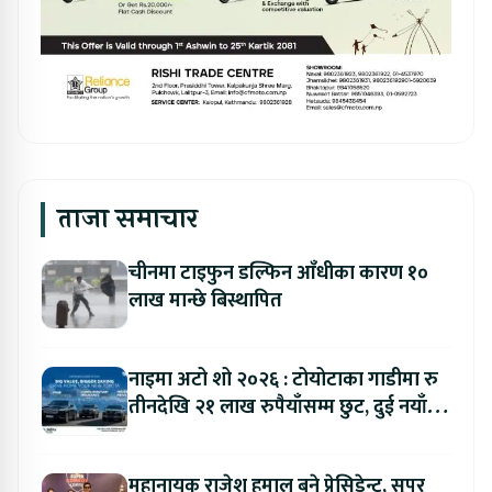
ताजा समाचार
चीनमा टाइफुन डल्फिन आँधीका कारण १०
लाख मान्छे बिस्थापित
नाइमा अटो शो २०२६ : टोयोटाका गाडीमा रु
तीनदेखि २१ लाख रुपैयाँसम्म छुट, दुई नयाँ
मोडल सार्वजनिक हुँदै
महानायक राजेश हमाल बने प्रेसिडेन्ट, सुपर