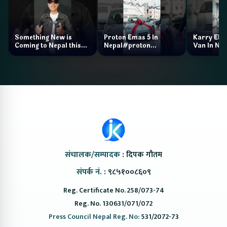
Something New is
Proton Emas 5 In
Karry Elec
Coming to Nepal this
Nepal#proton
Van In Nep
NAIMA Mobility Expo
#protonemas5#protonnepal#evcarn
Bazar II J
2026 !Chery Q is
@ProtonNepal
Kendra
coming to Nepal
संचालक/सम्पादक :
दिपक गौतम
संपर्क नं. :
९८५१००८६०९
Reg. Certificate No. 258/073-74
Reg. No. 130631/071/072
Press Council Nepal Reg. No:
531/2072-73