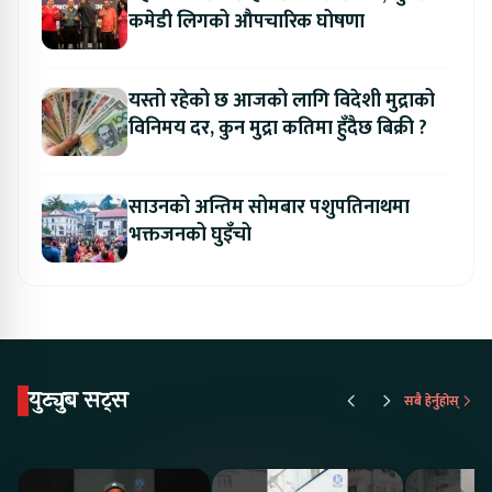
कमेडी लिगको औपचारिक घोषणा
यस्तो रहेको छ आजको लागि विदेशी मुद्राको
विनिमय दर, कुन मुद्रा कतिमा हुँदैछ बिक्री ?
साउनको अन्तिम सोमबार पशुपतिनाथमा
भक्तजनको घुइँचो
युट्युब सट्स
सबै हेर्नुहोस्