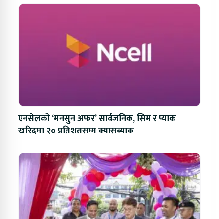
एनसेलको ‘मनसुन अफर’ सार्वजनिक, सिम र प्याक
खरिदमा २० प्रतिशतसम्म क्यासब्याक