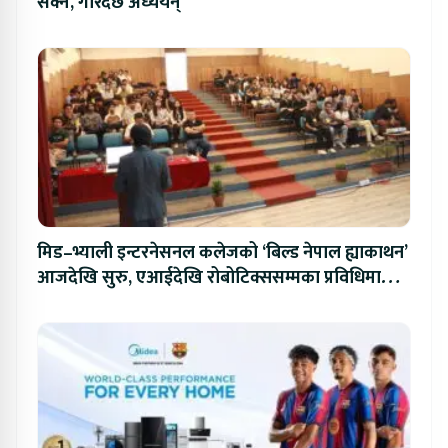
सक्ने, गरिदैँछ अध्ययन्
मिड–भ्याली इन्टरनेसनल कलेजको ‘बिल्ड नेपाल ह्याकाथन’
आजदेखि सुरु, एआईदेखि रोबोटिक्ससम्मका प्रविधिमा
प्रतिस्पर्धा