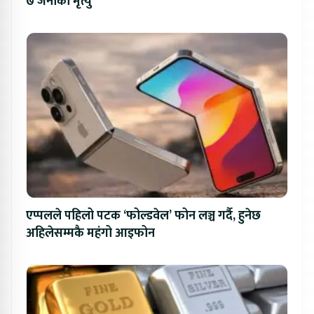
७ जनाको मृत्यु
एप्पलले पहिलो पटक ‘फोल्डवेल’ फोन लञ्च गर्दै, हुनेछ
अहिलेसम्मकै महंगो आइफोन