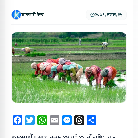
जानकारी केन्द्र
२०७९, असार, १५
Facebook
Twitter
WhatsApp
Email
Messenger
Threads
Share
काठमाडौं ।
आज असार १५ गते १९ औं राष्ट्रिय धान