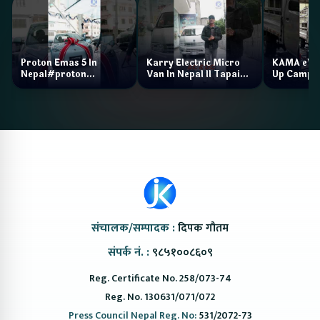
Proton Emas 5 In
Karry Electric Micro
KAMA eV F
Nepal#proton
Van In Nepal II Tapaiko
Up Camp
#protonemas5#protonnepal#evcarnepal
Bazar II Jankari
@ProtonNepal
Kendra
संचालक/सम्पादक :
दिपक गौतम
संपर्क नं. :
९८५१००८६०९
Reg. Certificate No. 258/073-74
Reg. No. 130631/071/072
Press Council Nepal Reg. No:
531/2072-73