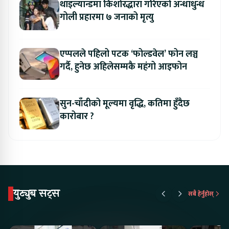
थाइल्यान्डमा किशोरद्धारा गरिएको अन्धाधुन्ध
गोली प्रहारमा ७ जनाको मृत्यु
एप्पलले पहिलो पटक ‘फोल्डवेल’ फोन लञ्च
गर्दै, हुनेछ अहिलेसम्मकै महंगो आइफोन
सुन-चाँदीको मूल्यमा वृद्धि, कतिमा हुँदैछ
कारोबार ?
युट्युब सट्स
सबै हेर्नुहोस्