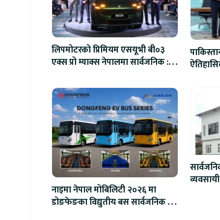
लिपमोटरको प्रिमियम एसयूभी बी०३
पाकिस्ता
एक्स प्रो म्याक्स नेपालमा सार्वजनिक :
ऐतिहासिक
पहिलो १०० ग्राहकलाई रु. ४४.९९
लाखको विशेष अफर
सार्वजन
व्यवसायी
नाइमा नेपाल मोबिलिटी २०२६ मा
लाख जरिव
डोङफेङका विद्युतीय बस सार्वजनिक हुने
: अटो एक्स्पोमा बुकिङ गर्दा विशेष छुट