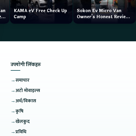
Van
KAMA eV Free Check Up
Sokon Ev Micro Van
zar
Camp
Owner's Honest Review
How is the service?
उपयोगी लिंकहरु
→
समाचार
→
अटो मोवाइल्स
→
अर्थ/विकास
→
कृषि
→
खेलकुद
→
प्रविधि