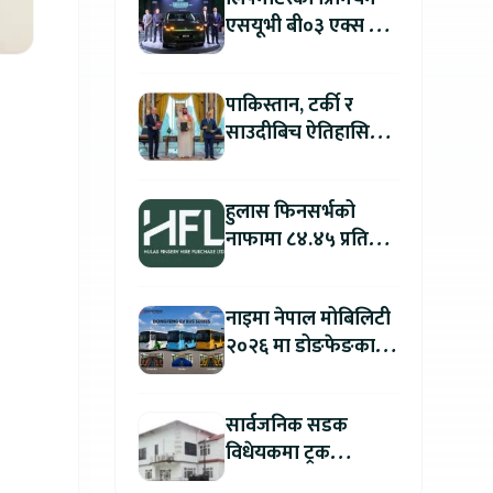
एसयूभी बी०३ एक्स प्रो
म्याक्स नेपालमा
सार्वजनिक : पहिलो १००
पाकिस्तान, टर्की र
ग्राहकलाई रु. ४४.९९
साउदीबिच ऐतिहासिक
लाखको विशेष अफर
रक्षा सम्झौता
हुलास फिनसर्भको
नाफामा ८४.४५ प्रतिशत
वृद्धि
नाइमा नेपाल मोबिलिटी
२०२६ मा डोङफेङका
विद्युतीय बस सार्वजनिक
हुने : अटो एक्स्पोमा
सार्वजनिक सडक
बुकिङ गर्दा विशेष छुट
विधेयकमा ट्रक
व्यवसायी महासंघको