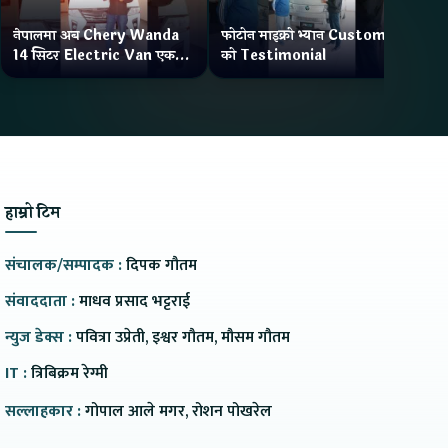
नेपालमा अब Chery Wanda
फोटोन माइक्रो भ्यान Customer
ने
14 सिटर Electric Van एक
को Testimonial
Wa
Charge मा दिन्छ 300KM
भ्य
Range
हाम्रो टिम
संचालक/सम्पादक :
दिपक गौतम
संवाददाता :
माधव प्रसाद भट्टराई
न्युज डेक्स :
पवित्रा उप्रेती, इश्वर गौतम, मौसम गौतम
IT :
त्रिबिक्रम रेग्मी
सल्लाहकार :
गोपाल आले मगर, रोशन पोखरेल