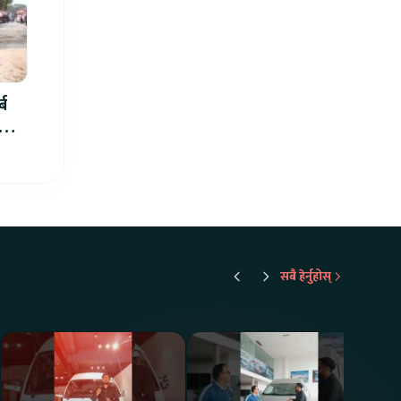
्ब
ार्थ
सबै हेर्नुहोस्