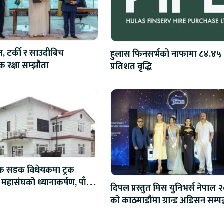
न, टर्की र साउदीबिच
हुलास फिनसर्भको नाफामा ८४.४५
 रक्षा सम्झौता
प्रतिशत वृद्धि
िक सडक विधेयकमा ट्रक
 महासंघको ध्यानाकर्षण, पाँच
दिपल प्रस्तुत मिस युनिभर्स नेपाल 
ाना संशोधन गर्न माग
को काठमाडौंमा ग्रान्ड अडिसन सम्पन्