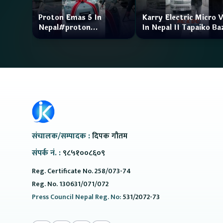
Proton Emas 5 In
Karry Electric Micro 
Nepal#proton
In Nepal II Tapaiko Ba
#protonemas5#protonnepal#evcarnepal
II Jankari Kendra
@ProtonNepal
संचालक/सम्पादक :
दिपक गौतम
संपर्क नं. :
९८५१००८६०९
Reg. Certificate No. 258/073-74
Reg. No. 130631/071/072
Press Council Nepal Reg. No:
531/2072-73