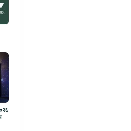
२०२६
न