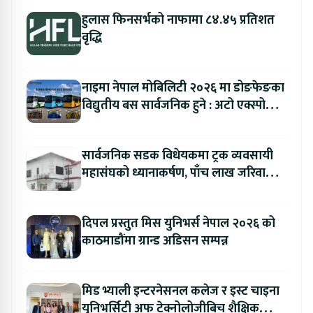
हुलास फिनसर्भको नाफामा ८४.४५ प्रतिशत
वृद्धि
नाइमा नेपाल मोबिलिटी २०२६ मा डोङफेङका
विद्युतीय बस सार्वजनिक हुने : अटो एक्स्पोमा
बुकिङ गर्दा विशेष छुट
सार्वजनिक सडक विधेयकमा ट्रक व्यवसायी
महासंघको ध्यानाकर्षण, पाँच लाख जरिवाना
संशोधन गर्न माग
दिपल प्रस्तुत मिस युनिभर्स नेपाल २०२६ को
काठमाडौंमा ग्रान्ड अडिसन सम्पन्न
मिड भ्याली इन्टरनेसनल कलेज र इस्ट चाइना
युनिभर्सिटी अफ टेक्नोलोजीबिच शैक्षिक