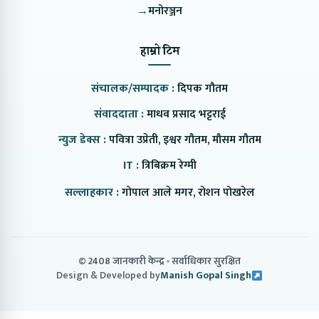
→
मनोरञ्जन
हाम्रो टिम
संचालक/सम्पादक :
दिपक गौतम
संवाददाता :
माधव प्रसाद भट्टराई
न्युज डेक्स :
पवित्रा उप्रेती, इश्वर गौतम, मौसम गौतम
IT :
त्रिबिक्रम रेग्मी
सल्लाहकार :
गोपाल आले मगर, रोशन पोखरेल
© 2408 जानकारी केन्द्र
सर्वाधिकार सुरक्षित
Design & Developed by
Manish Gopal Singh