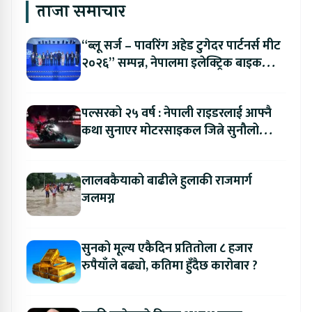
ताजा समाचार
“ब्लू सर्ज – पावरिंग अहेड टुगेदर पार्टनर्स मीट
२०२६” सम्पन्न, नेपालमा इलेक्ट्रिक बाइक
ल्याउने यामाहाको घोषणा
पल्सरको २५ वर्ष : नेपाली राइडरलाई आफ्नै
कथा सुनाएर मोटरसाइकल जित्ने सुनौलो
अवसर
लालबकैयाको बाढीले हुलाकी राजमार्ग
जलमग्न
सुनको मूल्य एकैदिन प्रतितोला ८ हजार
रुपैयाँले बढ्यो, कतिमा हुँदैछ कारोबार ?