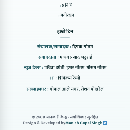
→
प्रविधि
→
मनोरञ्जन
हाम्रो टिम
संचालक/सम्पादक :
दिपक गौतम
संवाददाता :
माधव प्रसाद भट्टराई
न्युज डेक्स :
पवित्रा उप्रेती, इश्वर गौतम, मौसम गौतम
IT :
त्रिबिक्रम रेग्मी
सल्लाहकार :
गोपाल आले मगर, रोशन पोखरेल
© 2408 जानकारी केन्द्र
सर्वाधिकार सुरक्षित
Design & Developed by
Manish Gopal Singh