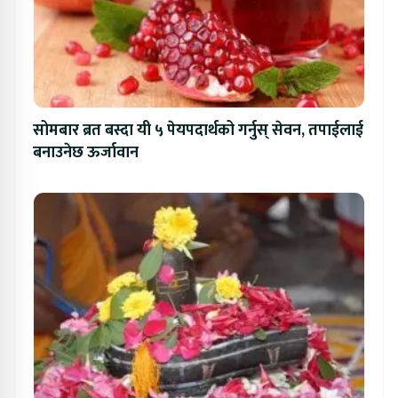
सोमबार ब्रत बस्दा यी ५ पेयपदार्थको गर्नुस् सेवन, तपाईलाई
बनाउनेछ ऊर्जावान