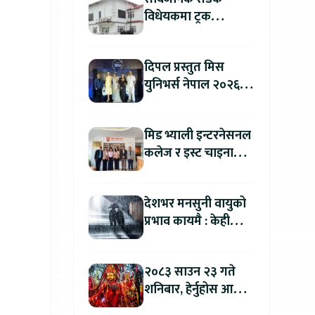
विधेयकमा ट्रक
व्यवसायी महासंघको
ध्यानाकर्षण, पाँच लाख
दिपल प्रस्तुत मिस
जरिवाना संशोधन गर्न
युनिभर्स नेपाल २०२६
माग
को काठमाडौंमा ग्रान्ड
अडिसन सम्पन्न
मिड भ्याली इन्टरनेसनल
कलेज र इस्ट चाइना
युनिभर्सिटी अफ
टेक्नोलोजीबिच शैक्षिक
देशभर मनसुनी वायुको
सहकार्य विस्तार
प्रभाव कायमै : केही
स्थानमा भारी वर्षाको
सम्भावना
२०८३ साउन २३ गते
शनिबार, हेर्नुहोस आज
कुन राशिलाई कति लाभ