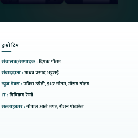
Charge मा दिन्छ 300KM
भ्य
Range
हाम्रो टिम
संचालक/सम्पादक :
दिपक गौतम
संवाददाता :
माधव प्रसाद भट्टराई
न्युज डेक्स :
पवित्रा उप्रेती, इश्वर गौतम, मौसम गौतम
IT :
त्रिबिक्रम रेग्मी
सल्लाहकार :
गोपाल आले मगर, रोशन पोखरेल