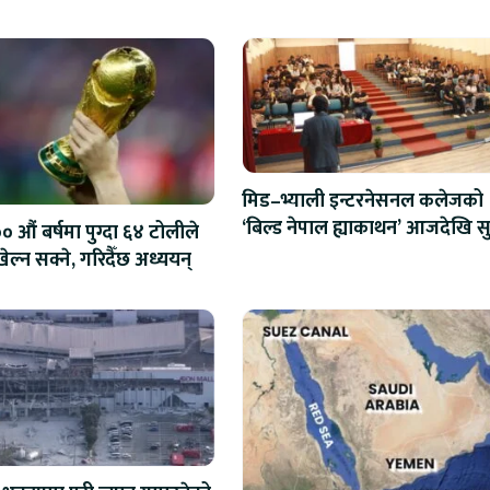
मिड–भ्याली इन्टरनेसनल कलेजको
‘बिल्ड नेपाल ह्याकाथन’ आजदेखि सु
 औं बर्षमा पुग्दा ६४ टोलीले
एआईदेखि रोबोटिक्ससम्मका प्रविध
ेल्न सक्ने, गरिदैँछ अध्ययन्
प्रतिस्पर्धा