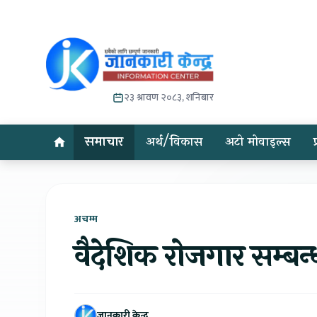
२३ श्रावण २०८३, शनिबार
समाचार
अर्थ/विकास
अटो मोवाइल्स
अचम्म
वैदेशिक रोजगार सम्बन्ध
जानकारी केन्द्र