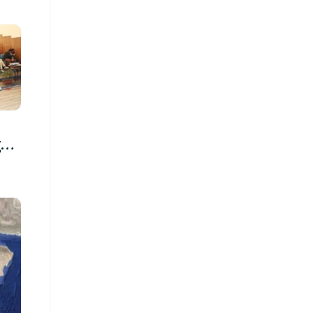
रु,
िमा