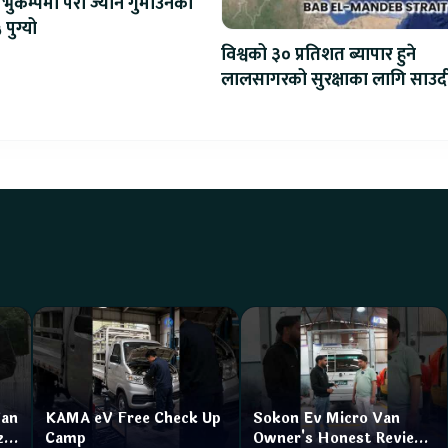
भुकम्पमा परी ज्यान गुमाउनेको
 पुग्यो
विश्वको ३० प्रतिशत ब्यापार हुने
लालसागरको सुरक्षाका लागि साउद
महागठबन्धन बनाउँदै
Van
KAMA eV Free Check Up
Sokon Ev Micro Van
zar
Camp
Owner's Honest Review