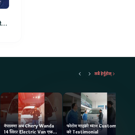
ीले
सबै हेर्नुहोस्
नेपालमा अब Chery Wanda
फोटोन माइक्रो भ्यान Customer
ने
14 सिटर Electric Van एक
को Testimonial
Wa