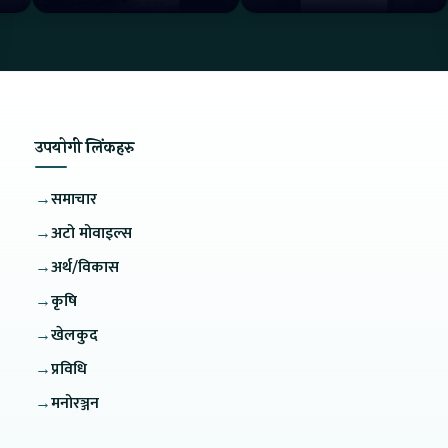
How is the service?
उपयोगी लिंकहरु
→
समाचार
→
अटो मोवाइल्स
→
अर्थ/विकास
→
कृषि
→
खेलकुद
→
प्रविधि
→
मनोरञ्जन