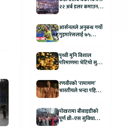
२२ अर्ब डलर कमाउन
उत्तर कोरिया सफल
आर्सनलले अनुबन्ध गर्यो
गुइमारेसलाई ७५
मिलियन डलरमा
पृथ्वी मुनि विशाल
परिमाणमा भेटियो सुन,
सतहमा फैलाए ५० सेमी
बाक्लो तह
रणवीरको ‘रामायण’
भारतीयले भन्दा पहिला
अन्तर्राष्ट्रिय दर्शकले हेर्न
पाउने
पोखरामा बीवाइडीको
पूर्ण थ्री–एस सुविधा
सञ्चालनमा, आधिकारिक