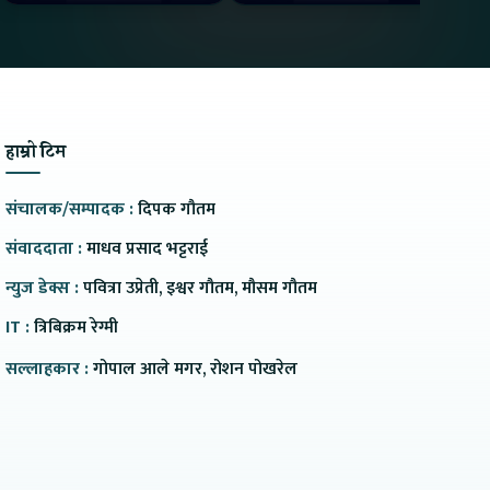
Charge मा दिन्छ 300KM
भ्य
Range
हाम्रो टिम
संचालक/सम्पादक :
दिपक गौतम
संवाददाता :
माधव प्रसाद भट्टराई
न्युज डेक्स :
पवित्रा उप्रेती, इश्वर गौतम, मौसम गौतम
IT :
त्रिबिक्रम रेग्मी
सल्लाहकार :
गोपाल आले मगर, रोशन पोखरेल