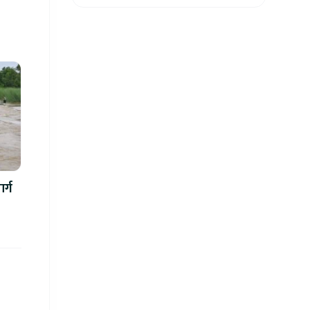
सर्भिस सेन्टर उद्घाटन
र्ग