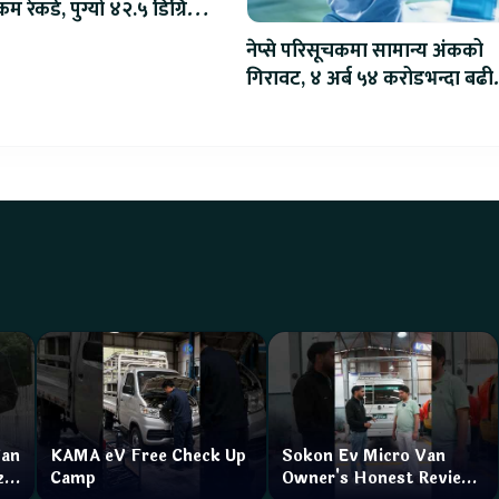
म रेकर्ड, पुग्यो ४२.५ डिग्रि
स
नेप्से परिसूचकमा सामान्य अंकको
गिरावट, ४ अर्ब ५४ करोडभन्दा बढी
कारोबार
Van
KAMA eV Free Check Up
Sokon Ev Micro Van
zar
Camp
Owner's Honest Review