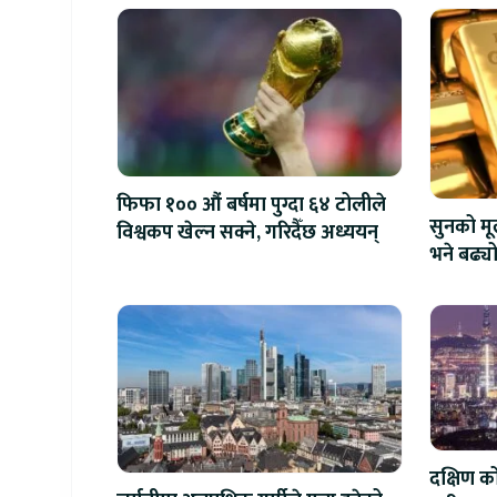
फिफा १०० औं बर्षमा पुग्दा ६४ टोलीले
सुनको मू
विश्वकप खेल्न सक्ने, गरिदैँछ अध्ययन्
भने बढ्य
दक्षिण क