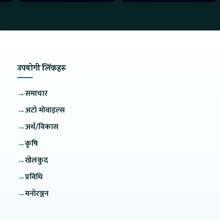
How is the service?
उपयोगी लिंकहरु
→
समाचार
→
अटो मोवाइल्स
→
अर्थ/विकास
→
कृषि
→
खेलकुद
→
प्रविधि
→
मनोरञ्जन