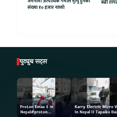
जर्मनीमा अत्याधिक गर्मीले मृत्यु हुनेको
बढी तापक्र
संख्या १० हजार नाघ्यो
सेल्सिय
युट्युब सट्स
Proton Emas 5 In
Karry Electric Micro 
Nepal#proton
In Nepal II Tapaiko Ba