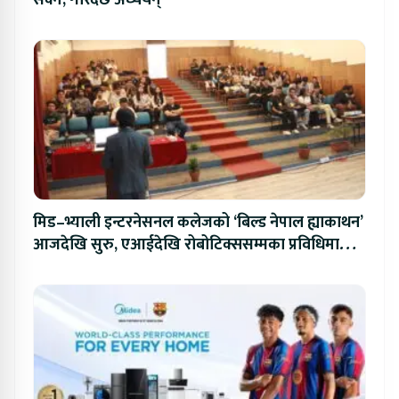
सक्ने, गरिदैँछ अध्ययन्
मिड–भ्याली इन्टरनेसनल कलेजको ‘बिल्ड नेपाल ह्याकाथन’
आजदेखि सुरु, एआईदेखि रोबोटिक्ससम्मका प्रविधिमा
प्रतिस्पर्धा