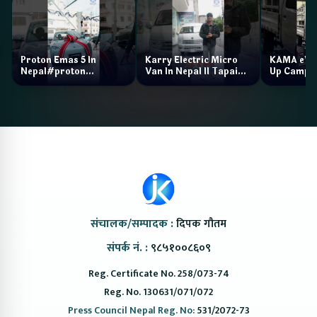
Proton Emas 5 In
Karry Electric Micro
KAMA eV F
Nepal#proton
Van In Nepal II Tapaiko
Up Camp
#protonemas5#protonnepal#evcarnepal
Bazar II Jankari
@ProtonNepal
Kendra
संचालक/सम्पादक :
दिपक गौतम
संपर्क नं. :
९८५१००८६०९
Reg. Certificate No. 258/073-74
Reg. No. 130631/071/072
Press Council Nepal Reg. No:
531/2072-73