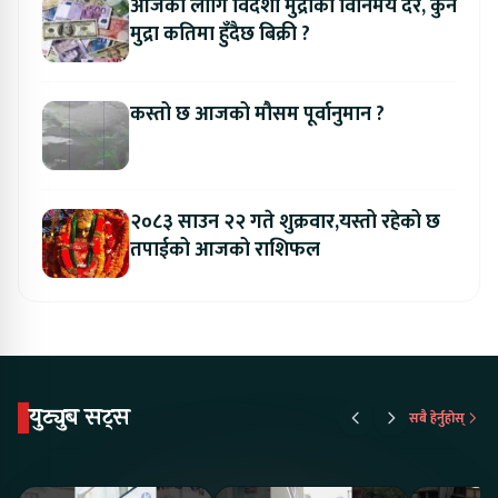
आजको लागि विदेशी मुद्राको विनिमय दर, कुन
मुद्रा कतिमा हुँदैछ बिक्री ?
कस्तो छ आजको मौसम पूर्वानुमान ?
२०८३ साउन २२ गते शुक्रवार,यस्तो रहेको छ
तपाईको आजको राशिफल
युट्युब सट्स
सबै हेर्नुहोस्