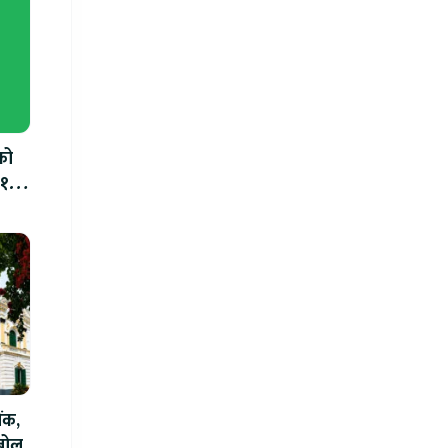
को
.१०
ैंक,
बोल