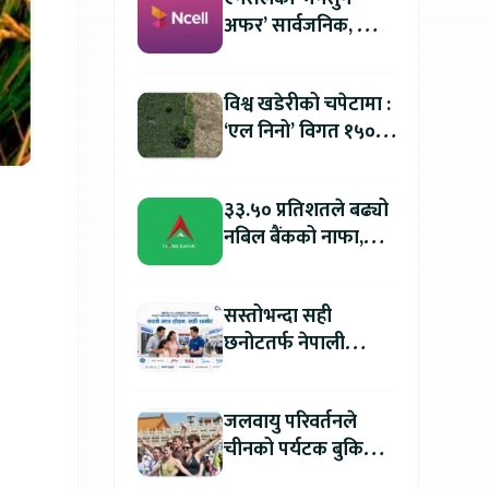
अफर’ सार्वजनिक, सिम
र प्याक खरिदमा २०
प्रतिशतसम्म क्यासब्याक
विश्व खडेरीको चपेटामा :
‘एल निनो’ विगत १५०
वर्षयताकै सबैभन्दा
शक्तिशाली हुने
३३.५० प्रतिशतले बढ्यो
नबिल बैंकको नाफा,
लाभांश क्षमता प्रतिकित्ता
१९.१० रुपैयाँ
सस्तोभन्दा सही
छनोटतर्फ नेपाली
उपभोक्ता : गुणस्तर, सेवा
र दीर्घकालीन मूल्यमा
जलवायु परिवर्तनले
बढ्दो ध्यान
चीनको पर्यटक बुकिङ
२७५ प्रतिशतले वृद्धि,