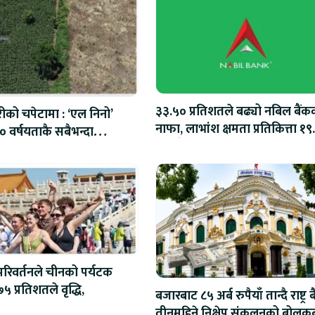
३३.५० प्रतिशतले बढ्यो नबिल बैंक
रीको चपेटामा : ‘एल निनो’
नाफा, लाभांश क्षमता प्रतिकित्ता १९
 वर्षयताकै सबैभन्दा
रुपैयाँ
 हुने
रिवर्तनले चीनको पर्यटक
 प्रतिशतले वृद्धि,
बजारबाट ८५ अर्ब रुपैयाँ तान्दै राष्ट्र ब
तीनमहिने निक्षेप संकलनको बोलक