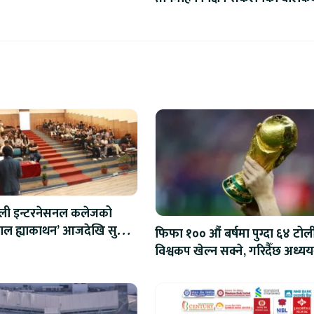
ाली इन्टरनेसनल कलेजको
ेपाल ह्याकाथन’ आजदेखि सुरु,
फिफा १०० औं बर्षमा पुग्दा ६४ टोल
रोबोटिक्ससम्मका प्रविधिमा
विश्वकप खेल्न सक्ने, गरिदैँछ अध्यय