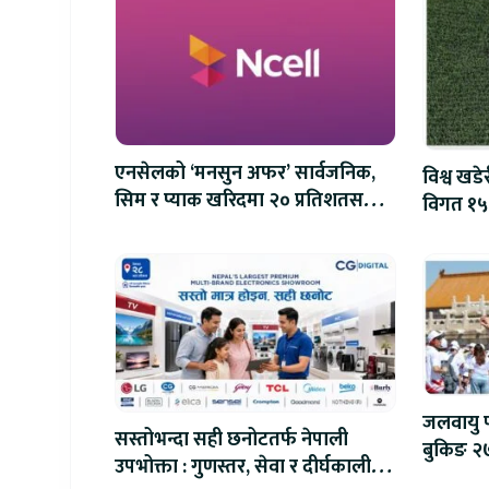
एनसेलको ‘मनसुन अफर’ सार्वजनिक,
विश्व खडे
सिम र प्याक खरिदमा २० प्रतिशतसम्म
विगत १५०
क्यासब्याक
शक्तिशाली
जलवायु प
सस्तोभन्दा सही छनोटतर्फ नेपाली
बुकिङ २७५
उपभोक्ता : गुणस्तर, सेवा र दीर्घकालीन