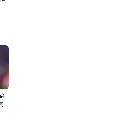
ीले
न्