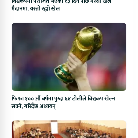
विश्वकपमा पराजित भएको १३ दिन पछि मेस्सी खेल
मैदानमा, यस्तो रह्यो खेल
फिफा १०० औं बर्षमा पुग्दा ६४ टोलीले विश्वकप खेल्न
सक्ने, गरिदैँछ अध्ययन्