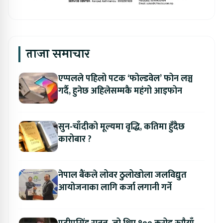
ताजा समाचार
एप्पलले पहिलो पटक ‘फोल्डवेल’ फोन लञ्च
गर्दै, हुनेछ अहिलेसम्मकै महंगो आइफोन
सुन-चाँदीको मूल्यमा वृद्धि, कतिमा हुँदैछ
कारोबार ?
नेपाल बैंकले लोवर ठुलोखोला जलविद्युत
आयोजनाका लागि कर्जा लगानी गर्ने